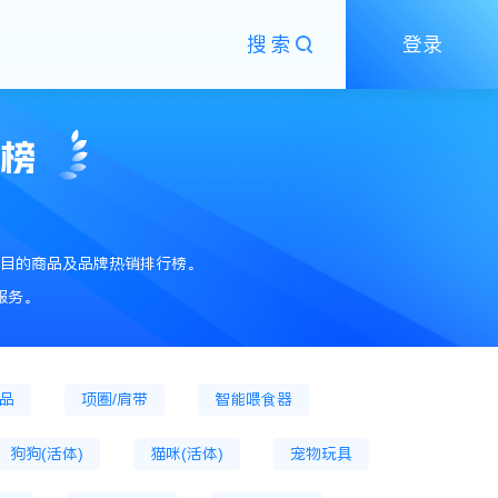
搜索
登录
粮
狗主粮罐
狗膨化粮
狗粮
狗零食
狗零食罐头
狗冻干零食
销榜
猫抓板
猫草片
猫薄荷
猫砂
狗窝
猫爬架
宠物狗服装
目的商品及品牌热销排行榜。
宠物营养膏
猫营养膏
狗营养膏
服务。
猫口腔清洁
猫窝
宠物指甲剪
用品
项圈/肩带
智能喂食器
狗狗(活体)
猫咪(活体)
宠物玩具