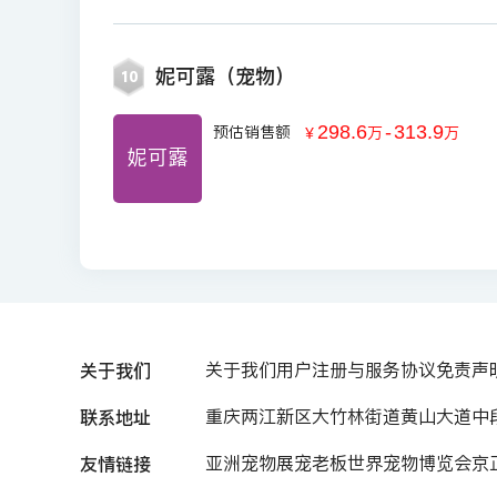
妮可露（宠物）
10
298.6
-
313.9
预估销售额
￥
万
万
妮可露
关于我们
关于我们
用户注册与服务协议
免责声
联系地址
重庆两江新区大竹林街道黄山大道中段7
友情链接
亚洲宠物展
宠老板
世界宠物博览会
京