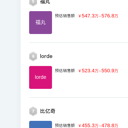
福丸
5
547.3
-
576.8
预估销售额
￥
万
万
福丸
lorde
6
523.4
-
550.9
预估销售额
￥
万
万
lorde
比亿奇
7
455.3
-
478.8
预估销售额
￥
万
万