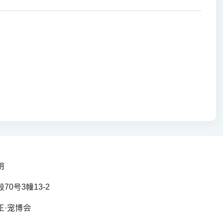
明
0号3幢13-2
正·宠博会