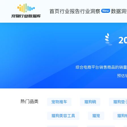
首页
行业报告
行业洞察
数据洞
猫主粮罐
猫膨化粮
猫粮
狗冷鲜粮
狗烘焙粮
狗冻
2
狗零食餐盒
猫风干零食
猫砂盆
狗磨牙棒
储粮桶
综合电商平台销售商品的销量
宠物背包
狗牵引绳
宠物
预估
猫用鱼油等
狗用鱼油等
热门品类
宠物推车
猫狗碗
猫狗垫
猫狗美容工具
猫笼
猫狗