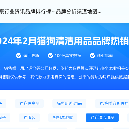
察
行业资讯
品牌排行榜
品牌分析
渠道地图
...
猫冷鲜粮
猫烘焙粮
猫冻干粮
猫处方
干主粮
狗处方粮
猫零食
猫冻干零食
024年2月猫狗清洁用品品牌热
猫零食罐头
狗零食肉条
狗饼干
狗火腿肠
每月更新
100%真实数据
商业指南
鱼缸
宠物服饰
猫狗窝、笼
狗笼
、销售额、用户评价等公开数据，依托大数据算法评选出多个宠业相关类
药品
猫咪驱虫药
狗驱虫药品
通用驱虫药
销售额仅供参考，我们致力于用真实的信息、公平的算法为用户提供数据
猫化毛膏
狗微量元素
猫狗牙刷牙膏
猫沐浴露
子
猫狗除臭剂
猫/狗出行用品
猫/狗美容护理
梳子
猫服装
狗狗沐浴露
猫狗清洁用品