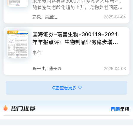
未来我国将有超3000万只宠物迈入中老年。
2.81亿元，同比减少11.84%。
物大健康板块建设，并协同优质产品与丰富
元，归母净利润分别是9,030万元、7,248万
随着宠物老龄化趋势上升，宠物养老问题逐
2024年，公司禽用生物制品实现营业收入10.
考虑公司畜禽动保稳健发展以及宠物业务高
销售渠道，实现板块业务高速发展。
元、8,599万元、5,196万元。
渐引起关注。据知宠健康和《中国宠物行业
畜禽疫苗稳步增长，制剂及原料药短期承压
76亿元，同比增长15.9%；主要受益于公司
速成长，我们预计公司2025-2027年营业收
彭毅，吴昱迪
2025-04-04
白皮书》数据，2024年中国7岁以上老龄犬
不断强化与圣农发展等头部集团客户的合作
宠物老龄化加速，宠物药及保健品需求增
入分别为34.67/38.13/42.99亿元，同比分别+
占比27.6%，比2023年同期增长7pct，7岁以
深度；畜用生物制品实现营业收入2.11亿
长。宠物的一生大致分为幼年期、成年期和
12.92%/+10.00%/+12.74%，归母净利润分
2024年，公司禽用生物制品实现营业收入10.
完善宠物产业链布局，打造公司第二增长曲
风险提示：动物疫情风险，市场竞争加剧风
上老龄猫占比10.1%，比同期增长2.4pct，预
国海证券-瑞普生物-300119-2024
元，同比增长49.78%，系上半年公司收购必
老年期。幼年期宠物的核心健康需求是疫苗
别为4.59/5.78/6.60亿元，同比分别+52.48%/
76亿元，同比增长15.9%；主要受益于公司
线
险，技术人才流失风险。
计未来3年，我国将有超3000万只宠物迈入
威安泰布局口蹄疫疫苗，以及持续深化与大
年年报点评：生物制品业务稳步增
接种、驱虫等；成年期主要是定期体检、疾
+26.09%/+14.18%，EPS分别为0.98/1.24/1.
不断强化与圣农发展等头部集团客户的合作
1）瑞普生物：据公司公告，瑞普生物是国内
中老年。
型养殖集团的战略合作；制剂及原料药实现
病预防等。而老年期的宠物，需求则转向保
42元/股。公司畜禽动保+宠物双轮驱动，维
长，积极打造宠物第二增长曲线-250
深度；畜用生物制品实现营业收入2.11亿
动物保健品行业领军企业，在传统禽畜疫苗
完善宠物产业链布局，打造公司第二增长曲
事件:
2024年，公司宠物板块实现收入6.9亿元，其
营业收入10.21亿元，同比下降5.83%，主要
如果觉得此报告不错，请分享到微信朋友
健药品，同时面对心血管疾病、肿瘤、白内
持“增持”评级。
元，同比增长49.78%，系上半年公司收购必
403
业务的基础上，公司开拓宠物医疗作为第二
线
中，宠物药品实现营业收入1,902万元，同比
受原料药行情低迷、行业产能出清及市场竞
圈，支持作者写出更好的文章！
障、关节炎、糖尿病、结石等愈发突出的健
威安泰布局口蹄疫疫苗，以及持续深化与大
增长曲线。在宠物板块，公司于2024年推广
下降28.26%，主要受销售策略调整，莫普欣
争激烈影响，收入和利润均有一定程度下
2）普莱柯：据公司公告，普莱柯主业为兽用
康问题，医疗需求变得更为多元和迫切。在
型养殖集团的战略合作；制剂及原料药实现
2025年4月3日，瑞普生物发布2024年年报：
程一胜，熊子兴
2025-04-03
猫三联疫苗、环孢素内服溶液等新品上市，
等产品收入出现小幅下滑；宠物生物制品实
滑。
生物制品及药品，全面布局宠物疫苗、化学
宠物老龄化加速的背景下，宠物保健品板块
2024年，公司宠物板块实现收入6.9亿元，其
营业收入10.21亿元，同比下降5.83%，主要
2024年公司实现营业收入30.70亿元，同比+
持续加大研发，多款大单品值得期待
产品渗透率稳步提升。此外，一方面公司与
现营业收入3,744万元，同比增长849.09%，
药品和功能性保健品领域，已推出宠物灭活
已率先增长，《中国美好生活大调查2022—
中，宠物药品实现营业收入1,902万元，同比
受原料药行情低迷、行业产能出清及市场竞
13.32%，归母净利润3.01亿元，同比-33.7
国内头部宠物连锁医院瑞派宠物医院建立战
主要系2024年猫三联疫苗收入贡献；宠物供
疫苗和驱虫、皮肤感染等药品，当前犬瘟
2023》发现，保健品在宠物消费类别中位列
下降28.26%，主要受销售策略调整，莫普欣
争激烈影响，收入和利润均有一定程度下
0%，扣非归母净利润2.81亿元，同比-11.8
3）海正药业：据公司公告，公司动物药业务
点击查看更多
略合作，借助瑞派宠物医院品牌、渠道及医
投资要点:
公司2024年研发投入2.38亿元，占营业收入
应链实现营业收入6.33亿元，同比增长37.6
热、犬细小病毒病二联活疫苗通过新兽药注
第一。我们认为，随着宠物主对宠物健康的
等产品收入出现小幅下滑；宠物生物制品实
滑。
4%。
综合实力位居行业前列，已成为国产宠物药
生优势，共同大力推广公司宠物药品和疫
持续加大研发，多款大单品值得期待
比例7.76%，新增10项新兽药注册证书、29
6%。公司完成对中瑞供应链的收购，以“三
册技术初审，犬四联疫苗进入新兽药注册阶
重视程度提高，宠物药品和医疗服务需求或
现营业收入3,744万元，同比增长849.09%，
品第一品牌，推出“海乐妙（驱虫）”、“海乐
苗，另一方面公司拟收购中瑞供应链56.31%
项授权专利。生物制品端重点布局多联多价
瑞齐发”战略重构产业生态格局，打造贯穿“研
段，多款宠物用疫苗和药品进入临床试验阶
将持续增长，叠加精细化养宠和育儿式养宠
主要系2024年猫三联疫苗收入贡献；宠物供
兽用生物制品业务稳步增长，兽用制剂及原
平（抗菌）”等药品，为多个宠物连锁医院提
股权和在原40%股权基础上增持15%瑞合生
疫苗、基因工程苗和mRNA疫苗，家畜板块
发-验证-流通-服务”的完整价值闭环。
热门推荐
投资建议
月榜
年榜
段。
的行业趋势，布局宠物医药板块的企业有望
公司2024年研发投入2.38亿元，占营业收入
应链实现营业收入6.33亿元，同比增长37.6
料药业务小幅下滑。2024年公司兽用生物制
投资建议
供产品和服务。公司用“化药+疫苗”布局动物
物的股权，布局形成“优质经销商+三瑞齐发
重点推动市场首个猪圆支副三联灭活疫苗上
受益。
比例7.76%，新增10项新兽药注册证书、29
6%。公司完成对中瑞供应链的收购，以“三
品业务实现销售收入13.24亿元，同比+23.4
全生命周期的保护，打造保健、预防、治疗
（公司、瑞派宠物医院、中瑞供应链渠道深
市，加快猪伪狂犬基因缺失灭活疫苗及猪流
项授权专利。生物制品端重点布局多联多价
瑞齐发”战略重构产业生态格局，打造贯穿“研
0%。其中，禽用生物制品销售收入10.76亿
建议关注：1）渠道端布局突出的全品类宠物
闭环链条。
度协同）”纵深拓展的销售渠道护城河，整合
减值及资产处置收益大幅减少拖累全年利
我们预计2025-2027年公司实现营业收入34.
腹-轮状二联灭活疫苗等产品注册；家禽板块
疫苗、基因工程苗和mRNA疫苗，家畜板块
发-验证-流通-服务”的完整价值闭环。
元，同比+15.90%；畜用生物制品销售收入
产品供应商天元宠物；布局宠物智能化及人
上中下游资源。
投资建议