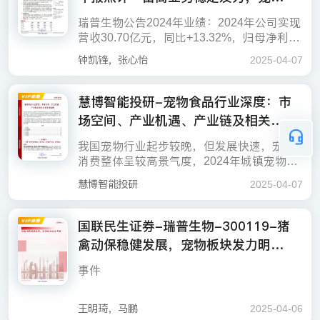
策变动风险；猪价市场行情波动风险；饲料
集团、伟星股份。
量。国内宠食市场是成长优势板块。24年宠
倍，维持“买入”评级。
消费的代表性群体。(2)科学养宠观念升级
板块增长亮眼-250407
垂直领域商品也呈现较强市场竞争力。我们
及原料市场行情波动风险；宏观经济波动风
物食品市场规模达1585亿元，同比+8.5%，1
4）嘉必优：据公司公告，公司核心产品AR
瑞普生物公告2024年业绩：2024年公司实现
如果觉得此报告不错，请分享到微信朋友
下，或催化更细分的产品需求。(3)理性养宠
认为，考虑到宠物主对宠物健康的重视程度
险；宠物市场扩容速度不及预期；推荐公司
7-24年CAGR为+11.4%。随着国产企业发力
A、DHA已经添加至宠物猫狗的零食、奶粉
营收30.70亿元，同比+13.32%，归母净利润
圈，支持作者写出更好的文章！
宠物医疗扩容关键:连锁扩张+疫苗替代加
观念驱动下,产品性价比和实用性更受重视,消
提高，叠加精细化养宠和育儿式养宠的行业
产能扩张不及预期风险；推荐关注公司业绩
自有品牌抢占市场份额，国产替代进行中，
等产品中，可帮助提升宠物的肠道健康、提
3.01亿元，同比-33.70%；扣非后归母净利润
速。宠物医疗为宠物行业第二大子行业，24
费价格存在回归趋势。
趋势，布局宠物保健品赛道的企业有望受
不及预期。
钟凯锋，张心怡
2025-04-07
行业格局或重塑。对于未来内销市场的增长
高宠物皮毛质量和幼崽存活率等，通过参股
达2.81亿元，同比-11.84%，抗周期能力较
年市场规模为841亿元，同比+5.6%，17-24
5）瑞普生物：据公司公告，在宠物板块公司
益。
投资要点
新引擎，我们认为一方面来自于主粮市场的
公司杭州全硕开展合作。
强。24Q4公司实现营收8.28亿元，同比+25.
年CAGR为+16.7%。近年我国频繁出台宠物
已形成“疫苗、药品、保健品”三大产品布局，
投资建议∶我国宠物行业规模有望于27年突破
增长，主粮在食品消费中的占比自17年的62.
16%，归母净利润0.52亿元，同比-71.01%，
慧博智能投研-宠物食品行业深度：市
健康相关政策，鼓励宠物疫苗药品的国产研
拥有二十余款产品，可充分发挥“产品+供应
4000亿元。情感经济、科学养宠、理性养宠
4%提升至24年的67.6%,且具有更强的用户粘
畜禽疫苗增势较好，化药及制剂短期承压
扣非后归母净利润0.65亿元，同比-23.26%。
发、规范兽医行业管理和人才建设。我们认
链+医疗”的多管线协同优势。
场空间、产业机遇、产业链及相关企
等消费趋势的变化将带来结构性机遇。宠物
性与稳定性，有助于增强消费者品牌认知;另
6）普莱柯：据公司公告，公司2023年完成
为宠物医疗行业未来增长或由量价共同驱
业深度梳理-250407
食品、医疗等子行业均存持续扩容预期，相
一方面，抖音、拼多多等新渠道电商增速亮
对乐宠健康的收购，其主营功能性保健品，
风险提示:贸易摩擦的风险，市场竞争加剧的
动，即宠物数量的增加和免疫率的提升、以
我国宠物行业起步较晚，但发展快速，宠物
2024年，公司禽用生物制品/畜用生物制品分
关企业盈利能力有望进一步增强。宠物食品
眼，且增长模式正从“达播获客”向“全域贯通
拥有自主品牌“维耐斯”，产品包括深海鱼油、
风险，原材料价格波动的风险。
及医疗价格高昂带来的盈利优势。宠物医院
消费整体呈较高景气度，2024年城镇宠物消
别实现营收10.76/2.11亿元，同比+15.90%/+
板块重点推荐国产龙头乖宝宠物、中宠股
增长”转变,助力宠物食品线上渠道加速放量。
辅酶、维生素复合片、软骨素、化毛猫草片
方面，在连锁化扩张的趋势下，龙头企业的
费市场规模突破3000亿元，其中犬消费市场
7）百合股份：据公司公告，公司目前在开展
49.78%，维持稳健增长，主要受益于公司持
份、佩蒂股份等相关个股，宠物医疗板块建
等。
慧博智能投研
2025-04-07
规模效应和渠道优势将更加突出。宠物疫苗
同比增长4.6%，猫消费市场规模同比增长10.
宠物营养品战略，规划的产品主要是围绕宠
续推动与德康农牧等大型养殖集团的深度合
如果觉得此报告不错，请分享到微信朋友
议积极关注瑞普生物。
今天我们就将围绕宠物食品行业，对相关问
逆势出海，国际化与大客户战略双轮驱动
方面，我国已有四批次共计8款国产猫三联疫
7%。从消费结构看，宠物食品仍是第一大消
物免疫系统、消化系统、关节及毛发健康等
作，并积极拓展反刍市场，完善营销网络布
圈，支持作者写出更好的文章！
题展开分析梳理。当前我国宠物食品行业市
苗通过应急评价，硕腾旗下“妙三多”一家独大
费市场，2024年市场份额达到52.8%。展望
刚需领域。公司主营的人类营养保健品，在
国联民生证券-瑞普生物-300119-猪
局，同时24年上半年公司收购必威安泰布局
场现状怎样？驱动该行业发展的因素有哪
投资建议
的局面被打破。考虑国产苗在价格、毒株、
未来，我国宠物行业韧性十足，强势崛起，
原料、配方、生产资料等方面与宠物营养补
公司坚定推进产品、技术出海双循环战略落
口蹄疫疫苗，促进家畜板块进入高速增长。
禽动保稳健发展，宠物板块发力明显-
些？我国宠物食品行业国产品牌崛起有哪些
渠道等方面均具备优势，疫苗的国产化突围
如果觉得此报告不错，请分享到微信朋友
随着养宠规模的扩大和宠物主人对宠物健康
充产品具有共同性和可复用性，可为其进军
地，在印尼、斯里兰卡等7个国家及中国台湾
制剂及原料药实现营业收入10.21亿元，同
思路？产业链情况如何？以及市场上哪些主
250406
有望加速。
圈，支持作者写出更好的文章！
建议关注：1）渠道端布局突出的全品类宠物
关注度的提升，宠物食品市场规模持续扩
宠物营养品赛道提供优势。
完成35款产品注册，推进生产工厂通过海外
比-5.83%，主要受今年原料药价格普遍承压
事件
体面临产业机遇？相关企业发展情况如何？
产品供应商天元宠物；布局宠物智能化及人
大，预计未来几年，中国宠物食品行业将保
GMP审核，促进品质全面接轨国际市场。同
叠加下游需求不足影响。
此外，我们也还将立足产业发展的视角，对
新品领航，渠道深耕，宠物板块增长亮眼
宠互动领域的依依股份、源飞宠物；与星宠
持快速增长态势。
时，2024年公司与20余家集团客户达成千万
宠物食品行业的市场空间及未来发展趋势进
公司披露2024年报，实现总营业收入30.70
王明琦，马鹏
2025-04-06
王国签署犬猫行为识别智能化研究合作协
级合作，并深化与德康农牧、圣农发展等头
风险提示
行分析，以期帮助大家从当前现状及未来发