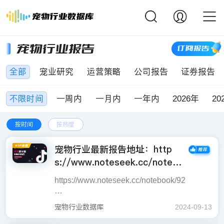
宠物行业报告
订阅报告
全部
宠业研究
运营策略
公司报告
证券报告
不限时间
一周内
一月内
一年内
2026年
20
按时间
按热度
宠物行业最新报告地址：http
s://www.noteseek.cc/noteb
ook/92
https://www.noteseek.cc/notebook/92
2024年8月抖音宠物行业的猫主粮市场呈现
宠物行业数据库
2024-09-13
出显著上升趋势，整体销售额大幅增长至3.6
在消费群体方面，市场数据显示年轻女性和
4~4.44亿元，标志着市场对猫主粮的需求正