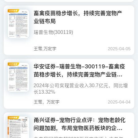
亿元，同比增长13.32%（调整后，下同）；
议，内外销共振向上的中宠股份；构建犬猫
24年公司宠物供应链/宠物生物制品/宠物药品
部企业的战略合作，积极构建产业生态圈。
展的视角，更全面地了解相关问题。
归母净利润3.01亿元，同比减少33.7%，扣
数字生命库，自有品牌表现亮眼的宠物食品
分别实现营收6.33/0.37/0.19亿元，同比+37.
畜禽疫苗稳步增长，持续完善宠物产
非归母净利润2.81亿元（同比-11.84%）。拟
消费复苏不及预期；市场竞争加剧；宏观经
龙头乖宝宠物；宠物食品自主品牌高增，24
66%/+849.09%/-28.26%。公司通过瑞普生
动保行业竞争加剧，公司利润率下滑
业链布局
向全体股东每10股派发现金红利3元（含
济波动等。
年业绩扭亏的佩蒂股份；2）推出宠物移动看
物、瑞派宠物医院、中瑞供应链三大核心板
盈利预测与估值
税）。
护摄像机的萤石网络、推出宠物智能检测/自
块的深度协同，打造贯穿“研发-验证-流通-服
瑞普生物(300119)
2024年公司兽用生物制品毛利率为62.77%
动识别/实时监控产品“皮克方”的贝仕达克；
务”的完整价值闭环。研发与产品端，公司持
如果觉得此报告不错，请分享到微信朋友
（同比-2.67pct），兽用制剂及原料药毛利率
3）专注于兽药领域，收购中瑞供应链、增持
我们预计公司2025~2027年实现归母净利润
续完善核心产品矩阵，已获得17项宠物新兽
圈，支持作者写出更好的文章！
为36.67%（同比-2.78pct）；宠物供应链毛
瑞和生物，完善宠物大健康布局的瑞普生
主要观点：
4.22、5.36、6.90亿元，同比分别增长40.4
药注册证书，自主研发的猫三联疫苗瑞喵舒
王莺,万定宇
2025-04-05
利率14.99%（同比+0.89pct）。费用方面，
物；4）布局科学精细化养宠带动的宠物保健
0%、27.06%、28.67%，对应PE分别为21、
打破进口垄断，国内首款犬猫通用环孢素环
禽用板块稳健发展，畜用板块补齐短板
公司2024年销售/管理/研发/财务费用分别为
品需求增长的百合股份；5）于“讯飞超脑203
16、13倍。公司在行业整体经营压力加大的
舒宁填补治疗空白，同时持续加快推进猫四
2024年公司实现营业收入30.7亿元，同比增
风险提示：新品上市不及预期、突发重大动
华安证券-瑞普生物-300119-畜禽疫
4.51/1.89/1.97/0.27亿元，同比分别+9.99%/+
0计划”中提出打造陪伴机器宠物的科大讯
背景下，把控长期发展方向，传统经济动物
联mRNA疫苗、犬四联活疫苗等核心产品研
长13.32%
物疫病、市场竞争加剧
公司2024年禽用制品实现收入10.76亿元
8.57%/+13.64%/+32.39%。
苗稳步增长，持续完善宠物产业链布
飞；6）发行AI情感陪伴机器人的汤姆猫；
业务稳定增长，新兴宠物业务方面一步步垒
发进度。渠道端，公司控股中瑞供应链56.31
（同比+15.90%）,禽用活疫苗销量222.90亿
7）跨界布局宠物赛道的小米集团、海尔智
高先发优势，维持“买入”评级
29%股权，加速药苗触达B、C端客户，并积
局-250403
羽份（同比+8.15%），禽用灭活疫苗26.55
2024年公司实现营业收入30.7亿元，同比增
家、伊利股份、贝因美、联合利华、阿里巴
公司公布2024年年度报告：2024年公司实现
如果觉得此报告不错，请分享到微信朋友
极布局电商渠道。
亿毫升（同比+22.45%），禽用板块公司竞
长13.32%
巴、名创优品。
营业收入30.7亿元，同比增长13.32%；实现
圈，支持作者写出更好的文章！
宠物药品有待发力，产业并购加速
争力较强，实现稳健发展。公司2024年畜用
归母净利润3.01亿元，同比减少33.70%，主
王莺，万定宇
2025-04-04
制品实现收入2.11亿元（同比+49.78%）,畜
要是制剂及原料药的收入和利润下滑，以及
公司公布2024年年度报告：2024年公司实现
分季度看，2024年Q1-Q4公司营业收入分别
公司2024年宠物生物制品收入0.37亿元（同
用活疫苗销量1.07亿头份（同比-9.56%），
非经常性损益变动导致；扣非后归母净利润
营业收入30.7亿元，同比增长13.32%；实现
是6.85亿元、7.32亿元、8.25亿元、8.28亿
比+849.09%），收入高增主要系新品瑞喵舒
畜用灭活疫苗销量3.56亿毫升（同比+615.9
甬兴证券-宠物行业点评：宠物老龄化
2.81亿元，同比减少11.84%。
归母净利润3.01亿元，同比减少33.70%，主
元，归母净利润分别是9,030万元、7,248万
等投放市场,宠物药品收入0.19亿元（同比-2
0%），畜用板块公司补齐短板。
问题加剧，布局宠物医药板块的企业
要是制剂及原料药的收入和利润下滑，以及
元、8,599万元、5,196万元。
8.26%），宠物供应链收入6.33亿元（同比+
分季度看，2024年Q1-Q4公司营业收入分别
畜禽疫苗稳步增长，制剂及原料药短期承压
畜禽动保+宠物双轮驱动，维持“增持”评级
非经常性损益变动导致；扣非后归母净利润
有望受益-250402
37.66%）。展望后市，公司或将持续加码宠
是6.85亿元、7.32亿元、8.25亿元、8.28亿