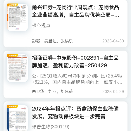
新一线至三线城市的消费者是猫主粮消费的
在迅速扩大。成交人数的显著增加表明了市
甬兴证券-宠物行业周观点：宠物食品
主力军。品牌竞争方面，麦富迪、弗列加特
场用户基数的扩大，反映出宠物主粮市场的
企业业绩高增，自主品牌优势凸显-25
和喵梵思等品牌通过直播等电商渠道实现了
此外消费者更倾向于选择中高价位的产品，
消费者基础正在变得更加广泛。
显著的销售增长，其中直播渠道尤其突出，
0430
这反映了市场对宠物食品质量的重视以及消
核心观点
成为推动销售的主要力量。
费升级的趋势。总体来看，抖音宠物行业的
猫主粮市场在2024年8月展现出强劲的增长
宠物食品企业业绩高增，国产替代趋势利好
彭毅，吴昱迪，张洪乐
2025-04-30
势头和市场活力，市场的多元化和竞争并
自主品牌表现亮眼的国货龙头。据乖宝宠物
存，头部品牌的影响力显著，而新兴品牌的
公告及中宠股份、佩蒂股份公众号，乖宝宠
增长势头也不容忽视。
招商证券-中宠股份-002891-自主品
物持续深化自主品牌战略布局，公司旗下主
体验式消费涌现，宠物新零售热度增长。据
牌加速，盈利能力改善-250429
力品牌麦富迪领跑行业，蝉联5年天猫综合排
重庆两江新区、重庆日报和宠胖胖公众号。
名第一，24年双11期间全网销售额同比增长
近日，重庆首家宠物鲜食餐厅“宠小鲜”正式入
公司25Q1收入/归母净利润分别同比+25.4%/
150%，一定程度上提升了品牌消费者认知
驻两江新区。食材选用当日人类可食用肉类
+62.1%，国内自主品牌势能向上，顽皮小金
投资建议
度；高端品牌弗列加特以“鲜肉精准营养”为核
蔬菜，通过真空蒸煮等工艺锁鲜、提鲜、增
盾100%高鲜肉粮在营销、推广初期反馈不
心竞争力，24年双11期间斩获天猫猫粮品类
朱卫华，刘丽，胡思蓓
2025-04-29
鲜，打造媲美人类食品标准的宠物餐食，符
错，在中高档猫粮中份额有望提升，领先、z
销售冠军，全网销售额同比增长190%。公司
事件：公司发布2024年报和25年一季报，20
建议关注：1）渠道端布局突出的全品类宠物
合AAFCO标准，确保营养全面、配比科学，
eal高增有望保持，海外工厂在手订单充足，
24年实现营收52.45亿元，同比+21.22%，归
24年公司实现营收44.65亿，同比+19.1%；
产品供应商天元宠物；布局宠物智能化及人
同时兼顾适口感和安全性。除定制鲜食外，
25H2和26Q1加拿大和美国工厂二期投产
2024年年报点评：畜禽动保主业稳健
母净利润6.25亿元，同比+ 45.68%，其中自
归母净利润3.94亿，同比+68.9%；扣非归母
宠互动领域的依依股份、源飞宠物；与星宠
宠物餐厅还结合社交、健康管理、人宠互动
后，将支撑北美需求，全球化产业链布局进
有品牌业务收入35.45亿元，同比增长29.1
发展，宠物动保板块进一步完善
净利润3.86亿，同比+71.7%。单24Q4实现
王国签署犬猫行为识别智能化研究合作协
等元素，推出洗护服务、手作烘焙等多元化
24年主粮增速亮眼，零食增长稳健，国内自
一步完善。费用端今年预计略有上升，主要
风险提示
4%。25年Q1实现营收14.80亿元，同比+34.
营收12.76亿，同比+23.3%，实现归母净利
议，内外销共振向上的中宠股份；构建犬猫
消费体验，满足养宠人群的个性化需求。此
主品牌提速。分区域看，24年海外市场实现
是今年在广宣等投入加大，利润端，成本保
82%，归母净利润2.04亿元，同比+37.6
瑞普生物(300119)
润1.12亿，同比+98.2%，海外和国内双轮增
数字生命库，自有品牌表现亮眼的宠物食品
前，宠胖胖也开设了重庆首店，经营面积达2
营收30.51亿，同比+14.6%，海外市场收入