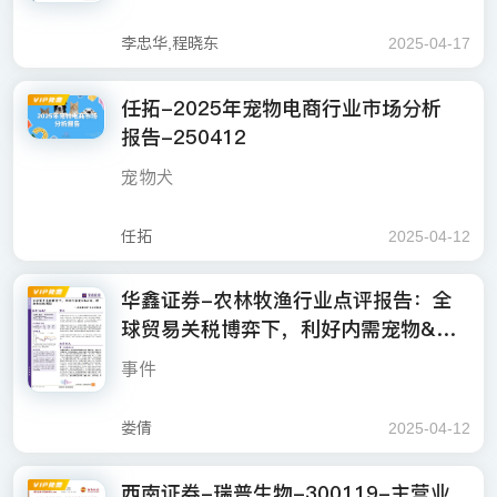
持低位，海外工厂在高产能利用率下预计仍
8%，公司盈利能力持续提升。中宠股份打造
长驱动。25Q1公司实现营收11.01亿，同比+
消费复苏不及预期；市场竞争加剧；宏观经
龙头乖宝宠物；宠物食品自主品牌高增，24
300平方米，是重庆最大的室内宠物综合业态
和毛利率稳健增长，主要系海外需求回暖、
维持较好盈利能力。考虑到自主品牌业务规
“WANPY顽皮？、TOPTREES领先？、新西
国内业务占比提升拉动毛利率，所得税率优
25.4%；实现归母净利润0.91亿，同比+62.
济波动等。
年业绩扭亏的佩蒂股份；2）推出宠物移动看
之一，“新零售+新体验”为消费者提供一站式
事件：公司近日发布2024年年度报告，公司
李忠华,程晓东
2025-04-17
新订单开拓；国内市场收入14.14亿，同比+3
模扩张，国内业务可增厚利润，我们上调25-
兰ZEAL真致？”三大核心自主品牌矩阵，在
化，净利率提升2.6pct。受益于高毛利率主粮
1%，业绩表现亮眼。
护摄像机的萤石网络、推出宠物智能检测/自
人宠互动乐园。我们认为，随着育儿式养宠
2024年实现营收30.7亿元，同增13.32%，实
0.3%，H2起国内品牌增长提速，顽皮、领
26年EPS预测分别为1.59/1.88元，对应25年
产品创新、内容营销、科技研发及全球供应
占比提升、结构优化，24年毛利率同比+1.9p
动识别/实时监控产品“皮克方”的贝仕达克；
趋势凸显，宠物食品逐渐走向精细化、人性
现归母净利润3.01亿元，同减33.7%，主要
先、zeal品牌势能强劲。分品类看，24年主
34x，上调至“强烈推荐”评级。
如果觉得此报告不错，请分享到微信朋友
链等多个维度稳健发展。24年公司实现营收4
任拓-2025年宠物电商行业市场分析
ct；24年公司加大国内品牌端广宣投入，销
3）专注于兽药领域，收购中瑞供应链、增持
化，养宠人群也愈加关注消费体验，具有“产
是制剂及原料药的收入和利润下滑，以及非
25Q1自主品牌增长超预期，海外工厂和国内
粮实现强劲增长，零食增长稳健，宠物零食/
圈，支持作者写出更好的文章！
4.65亿元，同比+19.15%，归母净利润3.94
畜禽动保主业稳健发展：2024年，公司禽用
售费用率同比+0.8pct，管理费用率同比+0.9
瑞和生物，完善宠物大健康布局的瑞普生
报告-250412
品+服务”模式的企业有望迎来增长。
经常性损益变动导致。其中，2024Q4实现营
品牌放量带动盈利能力改善。25Q1实现营收/
主粮/宠物用品及其他营收31.32亿/11.07亿/2.
亿元，同比+68.89%。25年Q1营收11.01亿
生物制品实现营业收入10.76亿元，同增15.
pct，主要系职工薪酬及差旅费增加，24年实
物；4）通过子公司千宠家涉足宠物赛道的大
收13.23亿元，同增17.93%，实现归母净利
净利润/扣非归母净利润分别为11.01/0.91/0.8
26亿，同比+4.9%/+91.9%/+22.2%。分渠道
元，同比+25.41%，归母净利润0.91亿元，
9%，公司与多家大型养殖集团建立了战略合
现归母净利率8.8%，同比+2.6pct，盈利能力
宠物犬
千生态；5）布局科学精细化养宠带动的宠物
润0.56亿元，同减68.88%。
8亿，同比分别+25.4%/+62.1%/+63.8%，海
看，OEM/经销/直销渠道收入分别26.15/11.9
同比+62.13%，自主品牌矩阵全面开花，品
作关系，通过提供高质量的产品和服务，帮
投资建议：自主品牌加速，盈利能力改善，
显著提升。单Q4看，Q4毛利率同比+2.3pct
保健品需求增长的百合股份；6）于“讯飞超
宠物动保板块布局进一步完善：2024年，公
外去年同期低基数叠加订单景气Q1实现高
5/6.54亿，同比+21.2%/+6.3%/+40.5%，高
牌价值与市场份额的双提升带动业绩高增。
助客户实现降本增效，进一步巩固了市场地
上调至强烈推荐评级。25Q1收入/归母净利润
至29.7%，受益于所得税率下降影响，Q4净
脑2030计划”中提出打造陪伴机器宠物的科大
司宠物板块实现收入6.9亿元，宠物生物制品
增，国内顽皮小金盾系列品牌定位升级，动
毛利的直销渠道强劲增长。
宠物犬数量为5258万只，同比增长1.6%
任拓
2025-04-12
佩蒂股份经营持续向好，24年公司实现营收1
位；畜用生物制品实现营业收入2.11亿元，
分别同比+25.4%/+62.1%，国内自主品牌势
利率/扣非净利率实现9.0%/11.3%，同比+2.5
讯飞；7）发行AI情感陪伴机器人的汤姆猫；
实现营业收入3,744万元，同比增长849.0
销增长加速。得益于高端结构升级、国内品
6.59亿元，同比+17.56%，归母净利润达1.8
同比增长49.78%，公司积极补强产业结构，
能向上，顽皮小金盾100%高鲜肉粮在营销、
pct/+6.0pct。
7）跨界布局宠物赛道的小米集团、海尔智
9%，主要系2024年猫三联疫苗收入贡献；宠
风险提示：行业竞争加剧、贸易摩擦风险、
牌占比提升，公司25Q1毛利率31.9%，同比
盈利预测及评级：我们预计2025-2027年公
2亿元，同比大幅+1742.81%，创历史新高。
2024年收购保定收骏100%股权后，间接持
推广初期反馈不错，在中高档猫粮中份额有
单只年均消费金额2961元，同比增长2.3%
家、伊利股份、贝因美、联合利华、阿里巴
华鑫证券-农林牧渔行业点评报告：全
物供应链实现营业收入6.33亿元，同比增长3
原材料价格上涨超预期、海外需求不及预
+4.0pct，受广宣投入和推广费用增加影响，
司实现营业收入35.29亿元、38.82亿元、42.
其中，宠物零食为收入贡献助力，畜皮咬胶
有必威安泰55.2%的股权，业务版图延伸到
望提升，领先、zeal高增有望保持，海外工
巴、名创优品。
7.66%，以代理进口产品销售为主。公司控
期、产能利用率偏低、食品安全问题等
Q1销售/管理费用率分别同比+1.0pct/+1.0pc
球贸易关税博弈下，利好内需宠物&运
71亿元，同比增长14.97%、10%、10%，对
和植物咬胶合计营收达11.13亿元，占公司营
口蹄疫疫苗。此外，公司与中国农业科学院
厂在手订单充足，25H2和26Q1加拿大和美
股中瑞供应链56.31%股权，深度协同“三瑞齐
t，Q1归母净利率同比+1.9pct至8.3%。
宠物猫
动，静待养殖链周期-250411
应归母净利润3.87亿元、4.39亿元、5.11亿
收比重的67.03%。此外，公司自主品牌增速
都市农业研究所、申基生物等单位合作开展
如果觉得此报告不错，请分享到微信朋友
国工厂二期投产后，将支撑北美需求，全球
风险提升：重大动物疫病、新产品研发不及
发”即“瑞普生物-瑞派宠物医院-中瑞供应链”三
事件
元，同比增速为28.68%、13.49%、16.4
亮眼，24年自主品牌业务收入规模增长3
科研项目，加速创新进程。
圈，支持作者写出更好的文章！
化产业链布局进一步完善。费用端今年预计
预期、产品价格等。
大板块，打通“研发-生产-流通-服务”价值闭
7%，对应EPS分别为0.83元、0.94元、1.1
3%，其中爵宴品牌增长52%，长期占据宠物
略有上升，主要是今年在广宣等投入加大，
宠物猫数量为7153万只，同比增长2.5%
环，赋能公司宠物医疗业务增长。
元，维持“买入”评级。
零食市场头部位置。我们认为，宠物食品是
美国当地时间4月2日，美国总统特朗普在白
娄倩
2025-04-12
利润端，成本保持低位，海外工厂在高产能
宠物行业最大的细分市场，是饲养宠物的刚
宫签署“对等关税”的行政令，其中对中国加征
利用率下预计仍维持较好盈利能力。考虑到
单只年均消费金额2020元，同比增长4.9%
性需求，贯穿宠物整个生命周期，当前，国
34%。后续贸易摩擦进一步升级，美国对中
自主品牌业务规模扩张，国内业务可增厚利
西南证券-瑞普生物-300119-主营业
货龙头品牌保持超额成长，外资品牌增长式
国的“对等关税”加征提升至84%，叠加2月以