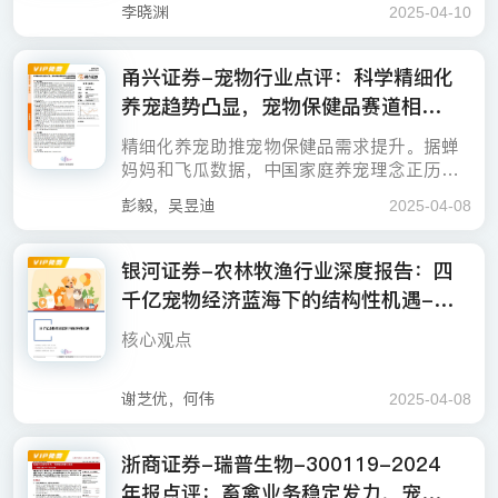
会。金河生物兽用化药业务主要产品饲用金
美国进口大豆关税提升而上行。我们预估生
应链等业务板块表现突出，分别增长23.40%
级合作，打造50个千万级大单品。
于玉米等其他饲料原料农产品，中国大豆更
李晓渊
2025-04-10
一步提升，实现宠物医药产在10,000+医疗终
比-11.87%。
霉素持续保持绝对的全球龙头优势，截止至2
猪养殖行业2025Q2大部分产能将进入亏损周
和37.66%。宠物市场贡献显著，宠物生物制
全年营收稳健增长，利润短期承压。2024年
▌宠物经济板块
加依赖进口。根据2024年中国粮食进口数
兽用生物制品业务稳步提升，国际化与大客
端的精准投放。公司自主研发的猫三联疫苗
023年数据，金河生物金霉素产能为5.5万
期，同样也对应着能繁产能去化周期开启，
品收入同比增长849.09%。综合毛利率为41.
如果觉得此报告不错，请分享到微信朋友
营收增长稳健，主要受益于兽用生物制品和
据，美国大豆进口份额占比占据第2名，占比
户战略双管齐下。2024年公司兽用生物制品
“瑞喵舒”打破国外垄断，成为本土首个上市产
吨，占据全球产能的50%左右。同时，放眼
落后产能将被淘汰，催化板块投资机会。重
甬兴证券-宠物行业点评：科学精细化
38%，较去年同期略有下降，主要受原材料
圈，支持作者写出更好的文章！
宠物供应链，同比+23.4%和+37.66%。分产
为21%。预计因为对于美国进口大豆关税的
业务实现销售收入13.24亿元，同比+23.4
品。
宠物食品板块：关注宠物食品内需增长，持
全球兽用金霉素市场，中国的金河生物和正
点关注成本优势和产能扩张兼备猪企，在普
成本上涨及低毛利率的宠物供应链业务占比
养宠趋势凸显，宠物保健品赛道相关
品营收增减情况各异，制剂及原料药营收同
增加，未来中国在南美地区的大豆进口份额
0%。公司与多家大型养殖集团建立了战略合
扩大研发创新投入，补强战略产业结构：202
续跟踪全球贸易关税政策更新。国内宠物市
大生物共计产能全球占比超90%，呈现双寡
遍亏损的背景下，拥有成本优势可以减少亏
深耕宠物板块产业生态系统构建，打造本土
提升影响。此外，2024年受主要原料药行情
比-5.83%，宠物药品营收同比-28.26%；宠
将进一步提升。但是在中短期，中美贸易关
企业有望受益-250407
作关系，通过提供高质量的产品和服务，帮
4年公司维持高水平研发投入，研发费用1.97
场持续扩容，叠加国内内需消费刺激政策持
头垄断的竞争格局。在中美贸易关税持续博
损空间，减少对于现金流的压力，同时拥有
第一品牌。宠物板块收入同比显著提升，瑞
低迷的影响，龙翔药业对库存商品计提了近2
精细化养宠助推宠物保健品需求提升。据蝉
物生物制品、畜用生物制品、宠物供应链、
税上行预计将会推动后续国内大豆及其榨油
助客户实现降本增效，进一步巩固了市场地
亿元，研发费率6.4%。公司积极补强产业结
续催化，宠物食品内需有望快速增长。但是
弈的背景下，中国产能垄断以及行业龙头优
资金优势有望进一步进行产能扩张，在低位
普生物以“三瑞齐发”战略重构产业生态格局，
000万减值准备，影响利润。
妈妈和飞瓜数据，中国家庭养宠理念正历经
▌运动鞋服板块
禽用生物制品营收显著上升，同比+849.0
后副产物豆粕价格的同比上行。由原材料成
位。同时，公司积极拓展国际市场，推进生
构，2024年收购保定收骏100%股权后，间
国产品牌竞争将同样加剧，预计将催化行业
势赋予金河生物对于出美金霉素产品的提价
周期提前部署战略规划，提升市场份额，最
通过瑞普生物、瑞派宠物医院、中瑞供应链
从“温饱型喂养”到“科学精细化养育”的跨越，
完善宠物医疗板块布局，打造第二增长曲
9%、+49.78%、+37.66%、+15.9%。利润方
本价格加成定价的猪饲料，预计2025年饲料
盈利预测与投资建议。我们预计2025~2027
产工厂通过海外GMP认证，为进入国际市场
彭毅，吴昱迪
2025-04-08
接持有必威安泰55.2%的股权，业务版图延
二八法则凸显，落后产能将会面临淘汰，优
逻辑。公司于4月2日发布公告，鉴于美国市
终将在顺周期彰显更加强大的市场竞争力，
三大核心板块的深度协同，打造贯穿“研发-验
随着宠物逐渐演变为家庭成员，宠物主越来
线。2024年宠物板块实现营业收入6.9亿元，
面，受市场价格波动和原料成本上涨影响，
价格将伴随豆粕价格的上行而实现价升。同
年公司EPS为0.88、1.02、1.16元，对应动
做好准备。公司在印尼、斯里兰卡等7个国家
相关公司整理如下：
运动鞋服品牌：关注内需消费刺激政策利
伸到口蹄疫疫苗。此外，公司与中国农业科
势会向行业头部聚集，龙头优势有望进一步
场对金霉素预混剂产品的需求量较大且美国
兑现投资价值。重点推荐巨星农牧、德康农
证-流通-服务”的完整价值闭环。中瑞供应链
越重视疾病的预防与延缓宠物衰老，从而推
占营收总额的22.47%。其中，宠物生物制品
公司整体毛利率从23年的49.69%降至41.3
时因全国生猪养殖量的快速提升，猪饲料需
态PE20、17、15倍，维持“买入”评级。
及中国台湾完成35款产品注册，天津、高科
好，更多细分赛道有望取得亮眼增长。在中
学院都市农业研究所、申基生物等单位合作
巩固提升。针对宠物食品海外出口部分，目
本土并无其他生产商，决定将适时调高在美
牧、正邦科技、神农集团。
平台覆盖全国7000家宠物医院（含瑞派宠物
动宠物保健品赛道快速发展。2024年，抖音
银河证券-农林牧渔行业深度报告：四
实现营业收入3744万元，同比+849%，“瑞喵
8%。
求也将扩大。最终猪饲料行业有望呈现量价
公司通过印尼GMP审核，必威安泰通过泰国
维持“买入”评级：2024年畜禽养殖板块景气
美贸易持续摩擦背景下，我们预计将会有更
开展科研项目，加速创新进程。
前美国宣布将对“对等关税”进行90天暂停，
国市场的终端销售价格。预计后续出美金霉
风险提示：养殖端突发疫病、下游需求不及
医院）、3400家宠物店。公司2024年收购了
1）中宠股份：据公司官网，旗下自主品牌“Z
宠物保健品的GMV同比增速达153%，高于
舒”猫三联疫苗贡献显著；宠物药品实现营业
齐升，我们预计行业2025Q1业绩就将初步兑
GMP认证；全年与20余家集团客户达成千万
千亿宠物经济蓝海下的结构性机遇-25
回升，公司主营业务逐步改善同时公司多年
多内需消费刺激政策将会出台，国内宏观消
并将大多数国家的关税水平暂时降至10%，
素产品提价将落地，公司有望兑现出口美国
预期、研发进度不及预期等风险。
中瑞华普15%股权，对瑞派宠物医院的持股
EAL真致”推出具有美毛护肤功能的ZEAL犬
抖音宠物用品行业的GMV同比增速。据蝉魔
运动鞋服制造：持续关注全球贸易谈判进
收入1902万元，同比-28.26%，系销售推广
现。相较于已经拥有巨大体量的行业头部公
级合作，打造50个千万级大单品。
0401
来完善布局宠物医疗市场，多项业务贡献重
费情况有望稳步改善。同时，伴随着健康意
其中包括各东南亚国家，一定程度上减弱对
营收高增预期，重点推荐金河生物。
进一步提升，实现宠物医药产在10,000+医疗
猫通用鳕鱼油，鱼油含量99.98%，采用TG
方SARIMA模型预测，2025年抖音宠物保健
程，看好国内品牌代加工订单增量。目前伴
战略调整影响；宠物供应链实现营业收入6.3
司，我们建议重点关注腰部规模并具备饲料
核心观点
要利润增长。考虑到24年公司兽药业务承
识与运动习惯一步步深入大众生活中，国内
于转口贸易的压力。但是我们判断仍需持续
终端的精准投放。公司自主研发的猫三联疫
天然工艺，富含Ω3、钙、磷、铁、维生素
品GMV有望保持强劲增长势头，实现量级突
风险提示：突发大规模动物疫病，猪价上涨
随美国“对等关税”政策90天的暂缓，运动鞋
3亿元，同比+37.66%，以代理进口产品销售
规模高成长弹性企业，重点推荐邦基科技。
2）乖宝宠物：据公司公告和官网，公司拥有
压，且下游畜禽养殖业25年仍面临供给宽松
运动鞋服渗透率有望加速提升，国产运动品
跟踪全球各国家与美国的贸易政策协商结
苗“瑞喵舒”打破国外垄断，成为本土首个上市
A、D、E等营养物质。
破。从品类看，飞瓜数据显示，猫狗保健品
不及预期，新产品上市不及预期。
服制造东南亚转口出口压力同样暂缓，但仍
为主。公司控股中瑞供应链56.31%股权，深
含冻干卵磷脂、乳酸钙等功能原料的麦富迪
▌风险提示
格局，存在价格压力，我们下调2025-26年归
牌销量有望实现亮眼增长。重点关注安踏体
果，关注中国宠物食品代加工转口贸易关税
四千亿宠物经济蓝海下的结构性机遇:我国宠
谢芝优，何伟
2025-04-08
产品。
主流产品聚焦六大核心功能赛道：毛发健康
需关注全球各国家与美国的贸易政策协商结
度协同“三瑞齐发”即“瑞普生物-瑞派宠物医院-
小橙帽保健品系列，产品包括犬用冻干卵磷
母净利润预测至4.01、5.02亿元（较上次预
育、特步国际、361度。
政策与可行性更新，重点关注乖宝宠物、中
物行业处于快速增长阶段，24年市场规模超3
管理、维生素补充、关节养护、化毛调理、
果。未来看好伴随国产运动品牌鞋服的销量
中瑞供应链”三大板块，打通“研发-生产-流通-
脂、猫咪冻干猫草片等，以及专业针对宠物
如果觉得此报告不错，请分享到微信朋友
测分别下降40.5%、38.56%），新增27年归
宠股份。
000亿元。消费趋势的变化带来行业新机遇，
3）天元宠物：旗下自有品牌新食代推出3次
肠胃呵护及心脏保护。同时，除面向特定健
生猪养殖行业疫病风险；自然灾害和极端天
增长，国内运动品牌代加工订单形成业绩新
服务”价值闭环，赋能公司宠物医疗业务增
浙商证券-瑞普生物-300119-2024
口气问题的清口香洁齿骨。
圈，支持作者写出更好的文章！
母净利润预测为6.09亿元，折合EPS为0.86/
并成为宠物经济持续繁荣的重要支撑:(1）情
方乳化鱼油，包含浓缩秘鲁鱼油、虾青素和
康场景的精细化产品表现亮眼外，“情绪舒
气风险；产业政策变化风险；进出口贸易政
增量。重点关注申洲国际、华利集团、健盛
长。
宠物食品增长新引擎:主粮升级+新渠道放
1.08/1.31元，当前股价对应P/E为21/17/14
年报点评：畜禽业务稳定发力，宠物
感经济升温，独居青年和银发一族成为宠物
乳铁蛋白，具有护肤美毛防掉毛功效。
缓、泌尿系统维护、口腔护理与泪痕管理”等