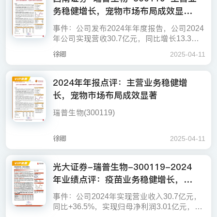
润，我们上调25-26年EPS预测分别为1.59/1.
美国当地时间4月9日，美国宣布将对“对等关
务稳健增长，宠物市场布局成效显著-
微。考虑到关税不确定较强，加速国产替代
芬太尼为借口加征的20%关税，共计加征10
88元，对应25年34x。关税背景下国产品牌
如果觉得此报告不错，请分享到微信朋友
税”进行90天暂停，并将大多数国家(未采取
趋势，或将释放中高端市场空间，自有品牌
4%关税。
份额加速集中，国产自主品牌受益，顽皮走
圈，支持作者写出更好的文章！
250407
关税回应措施的国家）的关税水平暂时降至1
事件：公司发布2024年年度报告，公司2024
较强的企业有望受益。
出调整阶段，势能向上，全年利润率预计仍
0%。其中不包括中国，并且宣布美国对中国
年公司实现营收30.7亿元，同比增长13.3
中方坚决反制美方单边贸易行为，自4月12
维持高个位数水平，看好公司自主品牌进入
关税增加至125%，后续白宫确认对中国关税
2%，实现归母净利润3.01亿元，同比减少3
起，对原产于美国的进口商品，在现行适用
新发展阶段，上调至“强烈推荐”评级。
徐卿
2025-04-11
增加至145%。
3.7%。其中，2024Q4实现营收13.23亿元，
关税税率基础上加征125%关税。
点评：化药业务短期承压，宠物板块布局推
同比+17.93%，实现归母净利润0.56亿元，
进。分品类看，公司兽用生物制品、宠物供
投资要点
同比-68.88%。
2024年年报点评：主营业务稳健增
应链等业务板块表现突出，分别增长23.40%
长，宠物市场布局成效显著
和37.66%。宠物市场贡献显著，宠物生物制
兽用生物制品业务稳步提升，国际化与大客
▌生猪养殖板块
品收入同比增长849.09%。综合毛利率为41.
户战略双管齐下。2024年公司兽用生物制品
瑞普生物(300119)
38%，较去年同期略有下降，主要受原材料
业务实现销售收入13.24亿元，同比+23.4
成本上涨及低毛利率的宠物供应链业务占比
生猪养殖板块：猪肉内需消费政策加码资金
0%。公司与多家大型养殖集团建立了战略合
深耕宠物板块产业生态系统构建，打造本土
提升影响。此外，2024年受主要原料药行情
避险，叠加产业亏损预期，催化投资机会，
投资要点
徐卿
2025-04-11
作关系，通过提供高质量的产品和服务，帮
第一品牌。宠物板块收入同比显著提升，瑞
低迷的影响，龙翔药业对库存商品计提了近2
重点关注成本和资金优势兼具企业。在中美
助客户实现降本增效，进一步巩固了市场地
普生物以“三瑞齐发”战略重构产业生态格局，
000万减值准备，影响利润。
贸易摩擦持续博弈的背景下，中共中央、国
位。同时，公司积极拓展国际市场，推进生
猪饲料板块：量价齐升有望兑现，重点关注
事件：公司发布2024年年度报告，公司2024
光大证券-瑞普生物-300119-2024
通过瑞普生物、瑞派宠物医院、中瑞供应链
务院印发《加快建设农业强国规划（2024－
盈利预测与投资建议。我们预计2025~2027
产工厂通过海外GMP认证，为进入国际市场
腰部规模高成长弹性公司。4月10日起，中国
年公司实现营收30.7亿元，同比增长13.3
三大核心板块的深度协同，打造贯穿“研发-验
2035年）》，明确“全方位夯实粮食安全根
年业绩点评：疫苗业务稳健增长，宠
年公司EPS为0.88、1.02、1.16元，对应动
做好准备。公司在印尼、斯里兰卡等7个国家
对原产于美国的进口商品，在现行适用关税
2%，实现归母净利润3.01亿元，同比减少3
证-流通服务”的完整价值闭环。中瑞供应链平
基”，利好农业板块，催化投资机会，资金避
物板块完善布局-250410
态PE 20、17、15倍，维持“买入”评级。
及中国台湾完成35款产品注册，天津、高科
税率基础上加征84%关税。考虑上3月10日，
3.7%。其中，2024Q4实现营收13.23亿元，
台覆盖全国7000家宠物医院（含瑞派宠物医
事件：公司2024年实现营业收入30.7亿元，
兽用金霉素板块：金河生物关税博弈下凸显
险情绪浓厚。对于生猪养殖板块，预计未来
点评：化药业务短期承压，宠物板块布局推
公司通过印尼GMP审核，必威安泰通过泰国
中国对原产于美国进口大豆加征10%关税，
同比+17.93%，实现归母净利润0.56亿元，
风险提示：养殖端突发疫病、下游需求不及
院）、3400家宠物店。公司2024年收购了中
同比+36.5%，实现归母净利润3.01亿元，同
全球龙头优势，金霉素出口反制兑现涨价机
猪价因猪肉供给量提升而下行，养殖成本因
进。分品类看，公司兽用生物制品、宠物供
GMP认证；全年与20余家集团客户达成千万
美国进口大豆将共计加征94%的关税。相较
同比-68.88%。
预期、研发进度不及预期等风险。
瑞华普15%股权，对瑞派宠物医院的持股进
比-33.61%，扣非归母净利润2.81亿元，同