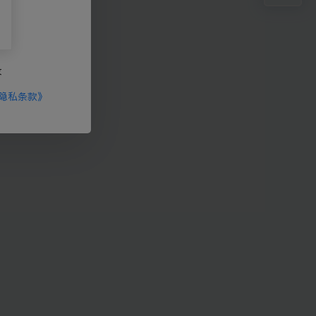
录
隐私条款》