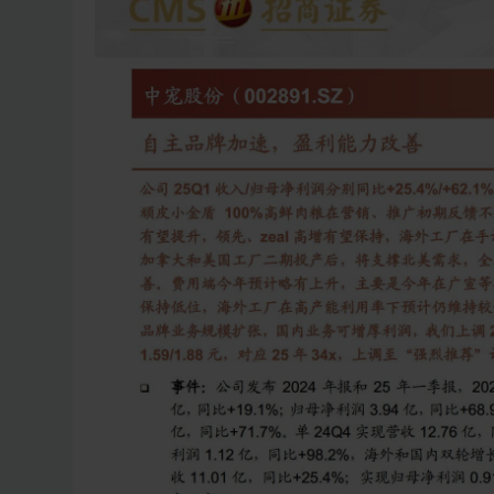
8.9%；扣非归母净利润3.86亿，同比+71.7%。单24Q
98.2%，海外和国内双轮增长驱动。25Q1公司实现营收11
业绩表现亮眼。
24年主粮增速亮眼，零食增长稳健，国内自主品牌提速
6%，海外市场收入和毛利率稳健增长，主要系海外需求回暖
国内品牌增长提速，顽皮、领先、zeal品牌势能强劲。
粮/宠物用品及其他营收31.32亿/11.07亿/2.26亿，同比
别26.15/11.95/6.54亿，同比+21.2%/+6.3%/+
国内业务占比提升拉动毛利率，所得税率优化，净利率
年毛利率同比+1.9pct；24年公司加大国内品牌端广宣投
职工薪酬及差旅费增加，24年实现归母净利率8.8%，同比+
至29.7%，受益于所得税率下降影响，Q4净利率/扣非净利率实现9
25Q1自主品牌增长超预期，海外工厂和国内品牌放
别为11.01/0.91/0.88亿，同比分别+25.4%/+6
小金盾系列品牌定位升级，动销增长加速。得益于高端结构
0pct，受广宣投入和推广费用增加影响，Q1销售/管理费用率分别
3%。
投资建议：自主品牌加速，盈利能力改善，上调至强烈推