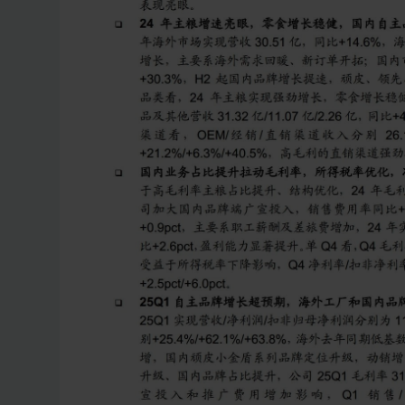
1%，国内自主品牌势能向上，顽皮小金盾100%高鲜
领先、zeal高增有望保持，海外工厂在手订单充足，2
化产业链布局进一步完善。费用端今年预计略有上升，
厂在高产能利用率下预计仍维持较好盈利能力。考虑到自
EPS预测分别为1.59/1.88元，对应25年34x。
段，势能向上，全年利润率预计仍维持高个位数水平，看
风险提示：行业竞争加剧、贸易摩擦风险、原材料
全问题等
如果觉得此报告不错，请分享到微信朋友圈，支持