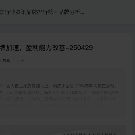
察
行业资讯
品牌排行榜
品牌分析
...
品牌加速，盈利能力改善-250429
蓓
转载
6 页
62.1%，国内自主品牌势能向上，顽皮小金盾100%高鲜肉粮在营销、
zeal高增有望保持，海外工厂在手订单充足，25H2和26Q1加
产业链布局进一步完善。费用端今年预计略有上升，主要是今年
在高产能利用率下预计仍维持较好盈利能力。考虑到自主品牌业
预测分别为1.59/1.88元，对应25年34x，上调至“强烈推荐”评
司实现营收44.65亿，同比+19.1%；归母净利润3.94亿，同比+6