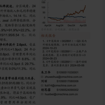
肉粮在营销、推广初期反馈不错，在中高档猫粮中份额有望提升，
5H2和26Q1加拿大和美国工厂二期投产后，将支撑北美需求，全球
主要是今年在广宣等投入加大，利润端，成本保持低位，海外工
主品牌业务规模扩张，国内业务可增厚利润，我们上调25-26年
关税背景下国产品牌份额加速集中，国产自主品牌受益，顽皮走出调整阶
好公司自主品牌进入新发展阶段，上调至“强烈推荐”评级。
价格上涨超预期、海外需求不及预期、产能利用率偏低、食品安
作者写出更好的文章！