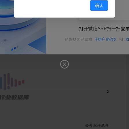
确认
打开微信APP扫一扫登
登录视为已同意
《用户协议》
和
《