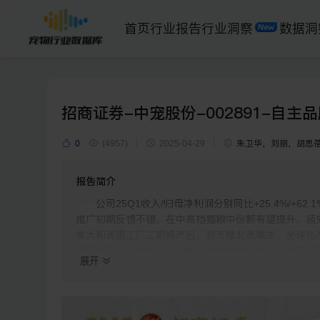
首页
行业报告
行业洞察
数据洞
招商证券-中宠股份-002891-自主
0
(4957)
2025-04-29
朱卫华，刘丽，胡思
报告简介
公司25Q1收入/归母净利润分别同比+25.4%/+
推广初期反馈不错，在中高档猫粮中份额有望提升，领先、
拿大和美国工厂二期投产后，将支撑北美需求，全球化
在广宣等投入加大，利润端，成本保持低位，海外工厂
展开
务规模扩张，国内业务可增厚利润，我们上调25-26年EPS
级。
事件：公司发布2024年报和25年一季报，2024年公