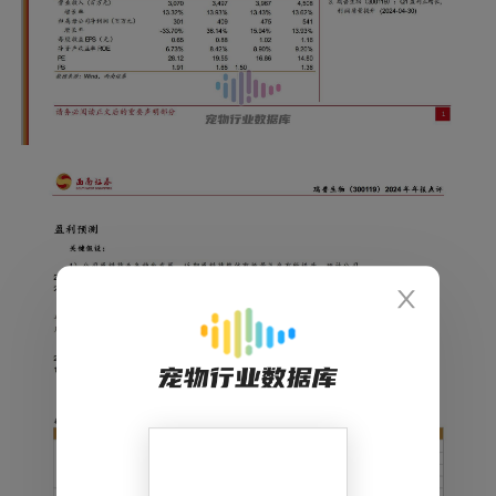
备。公司在印尼、斯里兰卡等7个国家及中国台湾完
成35款产品注册，天津、高科公司通过印尼GMP审
核，必威安泰通过泰国GMP认证；全年与20余家集
团客户达成千万级合作，打造50个千万级大单品。
深耕宠物板块产业生态系统构建，打造本土第一品
牌。宠物板块收入同比显著提升，瑞普生物以“三瑞
齐发”战略重构产业生态格局，通过瑞普生物、瑞派
宠物医院、中瑞供应链三大核心板块的深度协同，
打造贯穿“研发-验证-流通服务”的完整价值闭环。中
瑞供应链平台覆盖全国7000家宠物医院（含瑞派宠
物医院）、3400家宠物店。公司2024年收购了中瑞
华普15%股权，对瑞派宠物医院的持股进一步提
升，实现宠物医药产在10,000+医疗终端的精准投
放。公司自主研发的猫三联疫苗“瑞喵舒”打破国外
垄断，成为本土首个上市产品。
盈利预测与投资建议。我们预计2025~2027年公司E