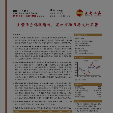
点评：化药业务短期承压，宠物板块布局推进。分
品类看，公司兽用生物制品、宠物供应链等业务板
块表现突出，分别增长23.40%和37.66%。宠物市场
贡献显著，宠物生物制品收入同比增长849.09%。
综合毛利率为41.38%，较去年同期略有下降，主要
受原材料成本上涨及低毛利率的宠物供应链业务占
比提升影响。此外，2024年受主要原料药行情低迷
的影响，龙翔药业对库存商品计提了近2000万减值
准备，影响利润。
兽用生物制品业务稳步提升，国际化与大客户战略
双管齐下。2024年公司兽用生物制品业务实现销售
收入13.24亿元，同比+23.40%。公司与多家大型养
殖集团建立了战略合作关系，通过提供高质量的产
品和服务，帮助客户实现降本增效，进一步巩固了
市场地位。同时，公司积极拓展国际市场，推进生
产工厂通过海外GMP认证，为进入国际市场做好准