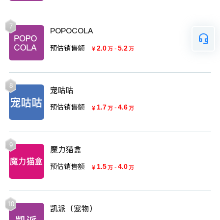
7
POPOCOLA
预估销售额
2.0
-
5.2
￥
万
万
8
宠咕咕
预估销售额
1.7
-
4.6
￥
万
万
9
魔力猫盒
预估销售额
1.5
-
4.0
￥
万
万
10
凯派（宠物）