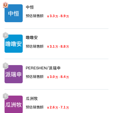
中恒
预估销售额
3.3
-
8.9
￥
万
万
4
噜噜安
预估销售额
3.1
-
8.8
￥
万
万
5
PERESHEN/派瑞申
预估销售额
3.0
-
8.4
￥
万
万
6
瓜洲牧
预估销售额
2.6
-
7.1
￥
万
万