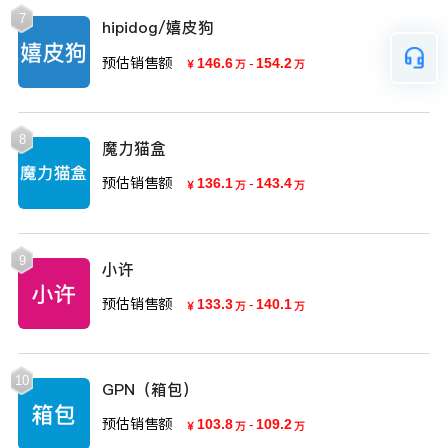
7
hipidog/嬉皮狗
预估销售额
146.6
-
154.2
￥
万
万
8
魔力猫盒
预估销售额
136.1
-
143.4
￥
万
万
9
小许
预估销售额
133.3
-
140.1
￥
万
万
10
GPN（箱包）
预估销售额
103.8
-
109.2
￥
万
万