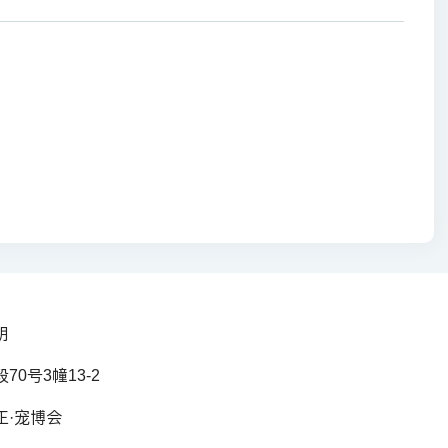
明
0号3幢13-2
正·宠博会