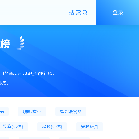
搜索
登录
粮
狗主粮罐
狗膨化粮
狗粮
狗零食
狗零食罐头
狗冻干零食
销榜
猫抓板
猫草片
猫薄荷
猫砂
狗窝
猫爬架
宠物狗服装
目的商品及品牌热销排行榜。
宠物营养膏
猫营养膏
狗营养膏
服务。
猫口腔清洁
猫窝
宠物指甲剪
用品
项圈/肩带
智能喂食器
狗狗(活体)
猫咪(活体)
宠物玩具