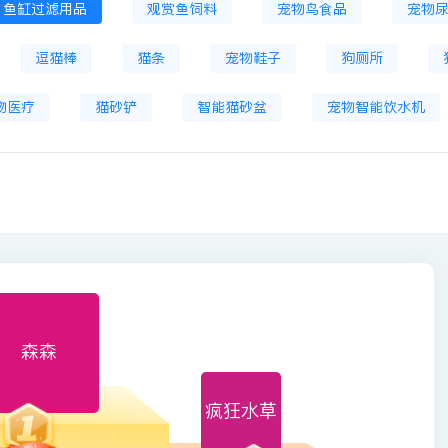
鱼缸过滤用品
观赏鱼饲料
宠物鸟食品
宠物
逗猫棒
猫条
宠物鞋子
狗厕所
物医疗
猫砂铲
智能猫砂盆
宠物智能饮水机
森森
疯狂水草