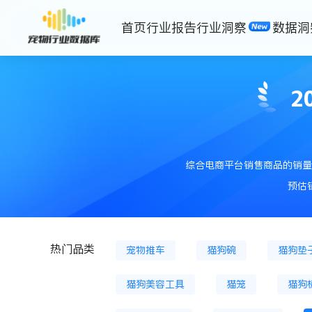
首页
行业报告
行业洞察
数据洞
猫主粮罐
猫膨化粮
猫粮
狗冷鲜粮
狗烘焙粮
狗冻
2
狗零食餐盒
猫风干零食
猫砂盆
狗磨牙棒
储粮桶
综合电商平台销售商品的销量
宠物背包
狗牵引绳
宠物
预估
猫用鱼油等
狗用鱼油等
热门品类
宠物推车
猫狗碗
猫狗垫
猫狗美容工具
猫笼
猫狗