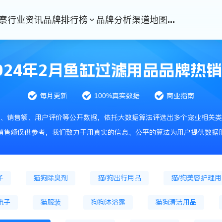
察
行业资讯
品牌排行榜
品牌分析
渠道地图
...
猫冷鲜粮
猫烘焙粮
猫冻干粮
猫处方
干主粮
狗处方粮
猫零食
猫冻干零食
024年2月鱼缸过滤用品品牌热
猫零食罐头
狗零食肉条
狗饼干
狗火腿肠
每月更新
100%真实数据
商业指南
鱼缸
宠物服饰
猫狗窝、笼
狗笼
、销售额、用户评价等公开数据，依托大数据算法评选出多个宠业相关类
药品
猫咪驱虫药
狗驱虫药品
通用驱虫药
销售额仅供参考，我们致力于用真实的信息、公平的算法为用户提供数据
猫化毛膏
狗微量元素
猫狗牙刷牙膏
猫沐浴露
子
猫狗除臭剂
猫/狗出行用品
猫/狗美容护理
梳子
猫服装
狗狗沐浴露
猫狗清洁用品