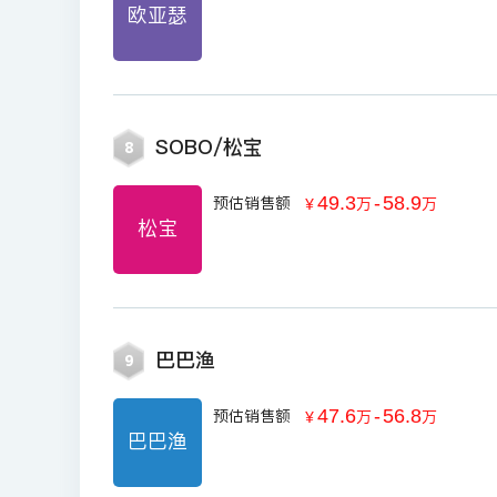
欧亚瑟
SOBO/松宝
8
49.3
-
58.9
预估销售额
￥
万
万
松宝
巴巴渔
9
47.6
-
56.8
预估销售额
￥
万
万
巴巴渔