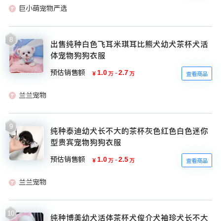
巨小萌宠物严选
8
出售纯种白色飞耳米琪耳比熊犬幼犬茶杯犬活
体宠物狗狗衣服
预估销售额
1.0
-
2.7
￥
万
万
查看商品
兰兰宠物
9
纯种泰迪幼犬长不大的茶杯灰色红色白色迷你
型贵宾宠物狗狗衣服
预估销售额
1.0
-
2.5
￥
万
万
查看商品
兰兰宠物
10
纯种博美幼犬活体茶杯犬俊介犬袖珍犬长不大