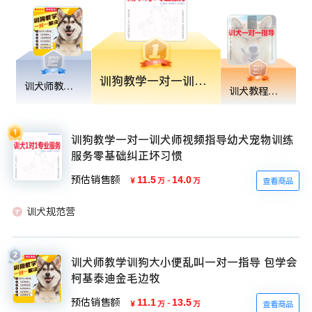
训狗教学一对一训犬师视频指导幼犬宠物训练服务零基础纠正坏习惯
训犬师教学训狗大小便乱叫一对一指导 包学会柯基泰迪金毛边牧
训犬教程一对一训狗教学宠物狗纠正乱叫咬拉布拉多柴犬法斗哈士奇
训狗教学一对一训犬师视频指导幼犬宠物训练
服务零基础纠正坏习惯
预估销售额
11.5
-
14.0
￥
万
万
查看商品
训犬规范营
训犬师教学训狗大小便乱叫一对一指导 包学会
柯基泰迪金毛边牧
预估销售额
11.1
-
13.5
￥
万
万
查看商品