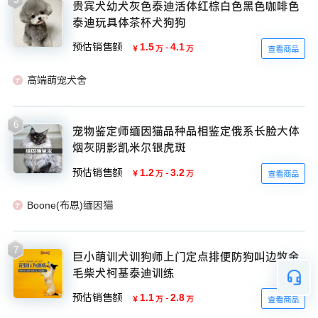
贵宾犬幼犬灰色泰迪活体红棕白色黑色咖啡色
泰迪玩具体茶杯犬狗狗
预估销售额
1.5
-
4.1
￥
万
万
查看商品
高端萌宠犬舍
6
宠物鉴定师缅因猫品种品相鉴定俄系长脸大体
烟灰阴影凯米尔银虎斑
预估销售额
1.2
-
3.2
￥
万
万
查看商品
Boone(布恩)缅因猫
7
巨小萌训犬训狗师上门定点排便防狗叫边牧金
毛柴犬柯基泰迪训练
预估销售额
1.1
-
2.8
￥
万
万
查看商品