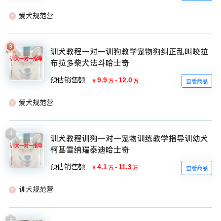
爱犬规范营
训犬教程一对一训狗教学宠物狗纠正乱叫咬拉
布拉多柴犬法斗哈士奇
预估销售额
9.9
-
12.0
￥
万
万
查看商品
爱犬规范营
4
训犬教程训狗一对一宠物训练教学指导训幼犬
柯基雪纳瑞泰迪哈士奇
预估销售额
4.1
-
11.3
￥
万
万
查看商品
训犬规范营
5