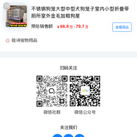
10
不锈钢狗笼大型中型犬狗笼子室内小型折叠带
厕所室外金毛加粗狗屋
预估销售额
66.8
-
79.7
￥
万
万
查看商品
晗诗宠物用品
扫码关注
微信社群
微信公众号
关注我们