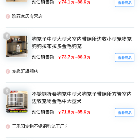
预估销售额
74.1
-
88.6
￥
万
万
查看商品
珍菲家居专营店
8
狗笼子中型大型犬室内带厕所边牧小型宠物笼
狗狗拉布拉多金毛狗笼
预估销售额
73.7
-
88.3
￥
万
万
查看商品
宠趣汇旗舰店
9
不锈钢折叠狗笼中型犬狗笼子带厕所方管室内
边牧宠物金毛中大型犬
预估销售额
71.8
-
85.6
￥
万
万
查看商品
三禾阳宠物不锈钢狗笼工厂店