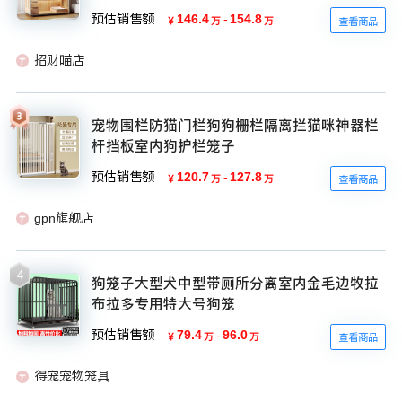
预估销售额
146.4
-
154.8
￥
万
万
查看商品
招财喵店
宠物围栏防猫门栏狗狗栅栏隔离拦猫咪神器栏
杆挡板室内狗护栏笼子
预估销售额
120.7
-
127.8
￥
万
万
查看商品
gpn旗舰店
4
狗笼子大型犬中型带厕所分离室内金毛边牧拉
布拉多专用特大号狗笼
预估销售额
79.4
-
96.0
￥
万
万
查看商品
得宠宠物笼具