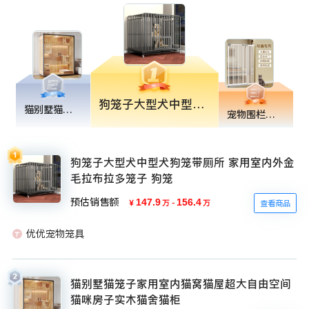
狗笼子大型犬中型犬狗笼带厕所 家用室内外金毛拉布拉多笼子 狗笼
猫别墅猫笼子家用室内猫窝猫屋超大自由空间猫咪房子实木猫舍猫柜
宠物围栏防猫门栏狗狗栅栏隔离拦猫咪神器栏杆挡板室内狗护栏笼子
狗笼子大型犬中型犬狗笼带厕所 家用室内外金
毛拉布拉多笼子 狗笼
预估销售额
147.9
-
156.4
￥
万
万
查看商品
优优宠物笼具
猫别墅猫笼子家用室内猫窝猫屋超大自由空间
猫咪房子实木猫舍猫柜