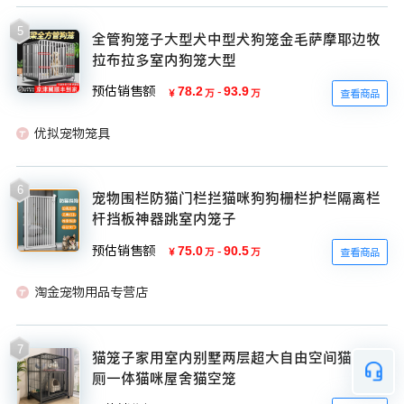
5
全管狗笼子大型犬中型犬狗笼金毛萨摩耶边牧
拉布拉多室内狗笼大型
预估销售额
78.2
-
93.9
￥
万
万
查看商品
优拟宠物笼具
6
宠物围栏防猫门栏拦猫咪狗狗栅栏护栏隔离栏
杆挡板神器跳室内笼子
预估销售额
75.0
-
90.5
￥
万
万
查看商品
淘金宠物用品专营店
7
猫笼子家用室内别墅两层超大自由空间猫窝猫
厕一体猫咪屋舍猫空笼