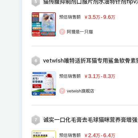
猫传腹抑制剂口服片剂水油特针剂fip
5
3.5
-
9.6
预估销售额
￥
万
万
阿狸是一只猫
vetwish唯特适折耳猫专用鲨鱼软骨
6
3.1
-
8.3
预估销售额
￥
万
万
vetwish旗舰店
诚实一口化毛膏去毛球猫咪营养膏增强
7
2.4
-
6.4
预估销售额
￥
万
万