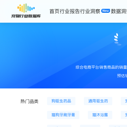
首页
行业报告
行业洞察
数据洞
猫主粮罐
猫散装粮
猫膨
狗烘焙粮
狗冻干主粮
狗
综合电商平台销售商品的销量
猫风干零食
猫零食罐头
预估
鱼缸
宠物服饰
猫狗窝、
狗驱虫药品
通用驱虫药
热门品类
猫狗牙刷牙膏
猫沐浴露