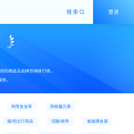
搜索
登录
罐
狗膨化粮
狗粮
狗冷鲜粮
零食
猫零食餐盒
狗冻干零食
目的商品及品牌热销排行榜。
猫草片
猫薄荷
猫砂
储粮桶
服务。
狗牵引绳
猫咪驱虫药
狗用鱼油等
狗微量元素
猫/狗出行用品
项圈/肩带
智能喂食器