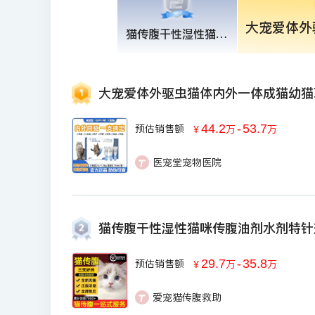
猫传腹干性湿性猫咪传腹油剂水剂特针剂口服片剂六年稳定版营养液
大宠爱体外驱虫猫体内外一体成猫幼猫
44.2
-
53.7
预估销售额
￥
万
万
医宠堂宠物医院
猫传腹干性湿性猫咪传腹油剂水剂特针
29.7
-
35.8
预估销售额
￥
万
万
爱宠猫传腹救助