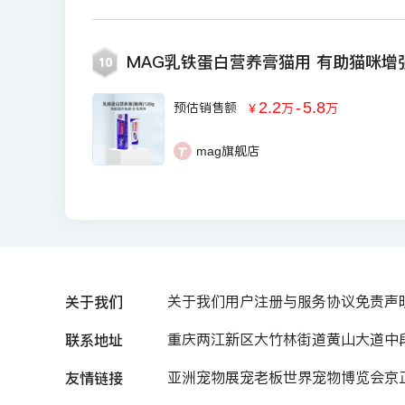
MAG乳铁蛋白营养膏猫用 有助猫咪
10
2.2
-
5.8
预估销售额
￥
万
万
mag旗舰店
关于我们
关于我们
用户注册与服务协议
免责声
联系地址
重庆两江新区大竹林街道黄山大道中段7
友情链接
亚洲宠物展
宠老板
世界宠物博览会
京