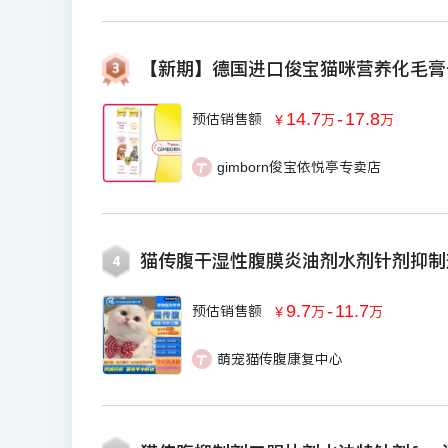
【新期】德国进口俊宝猫咪营养化毛膏
14.7
-
17.8
预估销售额
￥
万
万
gimborn俊宝依悦亭专卖店
猫传腹干湿性腹膜炎油剂水剂针剂抑制
4
9.7
-
11.7
预估销售额
￥
万
万
萌宠猫传腹康复中心