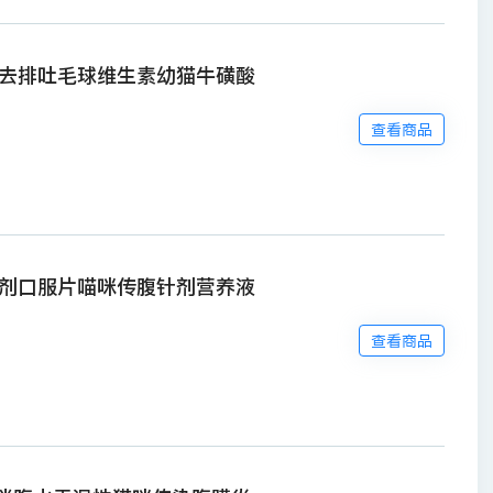
去排吐毛球维生素幼猫牛磺酸
查看商品
剂口服片喵咪传腹针剂营养液
查看商品