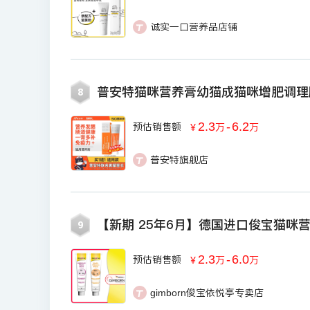
诚实一口营养品店铺
普安特猫咪营养膏幼猫成猫咪增肥调理
8
2.3
-
6.2
预估销售额
￥
万
万
普安特旗舰店
【新期 25年6月】德国进口俊宝猫咪
9
2.3
-
6.0
预估销售额
￥
万
万
gimborn俊宝依悦亭专卖店