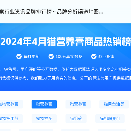
察
行业资讯
品牌排行榜
品牌分析
渠道地图
...
2024年4月猫营养膏商品热销榜
化粮
猫粮
猫冻干粮
猫处方粮
狗主粮
每月更新
100%真实数据
商业指南
处方粮
散装粮
猫零食
猫冻干零食
狗
、销售额、用户评价等公开数据，依托大数据算法评选出多个宠业相关类
狗零食肉条
狗饼干
狗火腿肠
猫抓板
销售额仅供参考，我们致力于用真实的信息、公平的算法为用户提供数据
笼
狗窝
猫爬架
宠物狗服装
宠物背包
宠物营养膏
猫营养膏
狗营养膏
猫用鱼油等
宠物指甲剪
宠物推车
猫狗碗
猫狗除臭剂