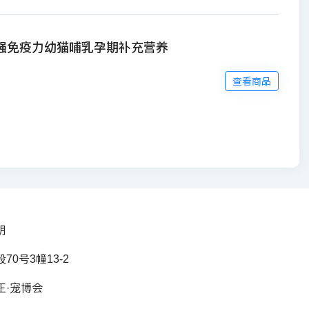
增强免疫力幼猫哺乳孕期补充营养
查看商品
明
0号3幢13-2
正·宠博会