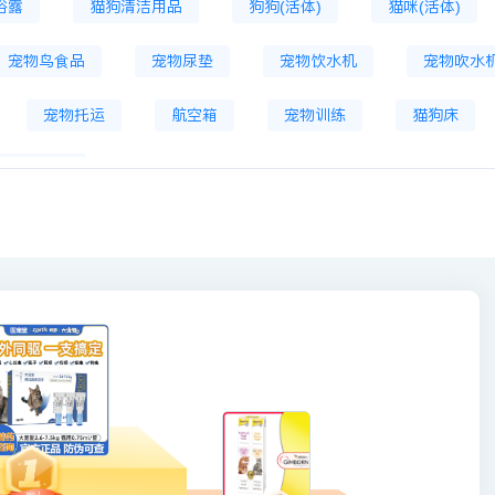
浴露
猫狗清洁用品
狗狗(活体)
猫咪(活体)
宠物鸟食品
宠物尿垫
宠物饮水机
宠物吹水
宠物托运
航空箱
宠物训练
猫狗床
智能饮水机