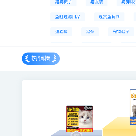
猫狗梳子
猫服装
狗狗沐
鱼缸过滤用品
观赏鱼饲料
逗猫棒
猫条
宠物鞋子
猫砂铲
智能猫砂盆
宠物
热销榜