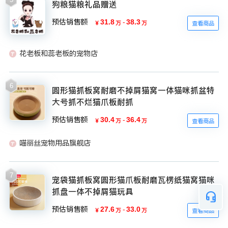
狗粮猫粮礼品赠送
预估销售额
31.8
-
38.3
￥
万
万
查看商品
花老板和蕊老板的宠物店
6
圆形猫抓板窝耐磨不掉屑猫窝一体猫咪抓盆特
大号抓不烂猫爪板耐抓
预估销售额
30.4
-
36.4
￥
万
万
查看商品
喵丽丝宠物用品旗舰店
7
宠袋猫抓板窝圆形猫爪板耐磨瓦楞纸猫窝猫咪
抓盘一体不掉屑猫玩具
预估销售额
27.6
-
33.0
￥
万
万
查看商品