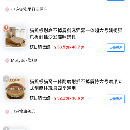
小许宠物用品专营店
猫抓板耐磨不掉屑剑麻猫窝一体超大号躺椅猫
爪板耐抓沙发猫咪玩具
预估销售额
38.5
-
46.7
￥
万
万
查看商品
MollyBox旗舰店
4
猫抓板猫窝一体耐磨耐抓不掉屑特大号磨爪立
式剑麻柱玩具四季通用
预估销售额
32.1
-
38.6
￥
万
万
查看商品
瓜洲牧旗舰店
5