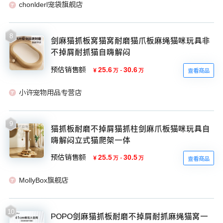
chonlderl宠袋旗舰店
8
剑麻猫抓板窝猫窝耐磨猫爪板麻绳猫咪玩具非
不掉屑耐抓猫自嗨解闷
预估销售额
25.6
-
30.6
￥
万
万
查看商品
小许宠物用品专营店
9
猫抓板耐磨不掉屑猫抓柱剑麻爪板猫咪玩具自
嗨解闷立式猫爬架一体
预估销售额
25.5
-
30.5
￥
万
万
查看商品
MollyBox旗舰店
10
POPO剑麻猫抓板耐磨不掉屑耐抓麻绳猫窝一