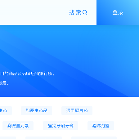
搜索
登录
粮
猫处方粮
狗主粮罐
狗散装粮
粮
猫零食
猫冻干零食
狗零食
目的商品及品牌热销排行榜。
头
狗零食肉条
狗饼干
狗火腿肠
服务。
鱼缸
宠物服饰
猫狗窝、笼
狗笼
虫药
狗驱虫药品
通用驱虫药
狗微量元素
猫狗牙刷牙膏
猫沐浴露