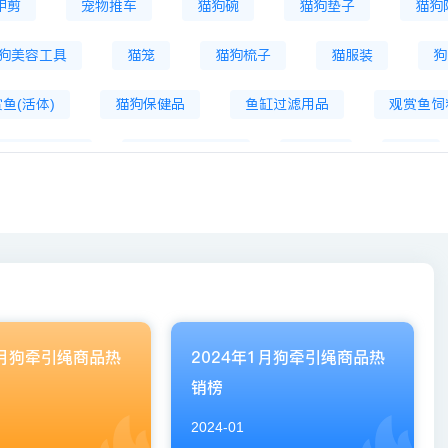
甲剪
宠物推车
猫狗碗
猫狗垫子
猫狗
狗美容工具
猫笼
猫狗梳子
猫服装
狗
鱼(活体)
猫狗保健品
鱼缸过滤用品
观赏鱼饲
宠物生活服务
宠物自背包服饰
逗猫棒
猫条
训练
猫狗床
宠物烘干箱
宠物寄养
宠
2月狗牵引绳商品热
2024年1月狗牵引绳商品热
销榜
2024-01