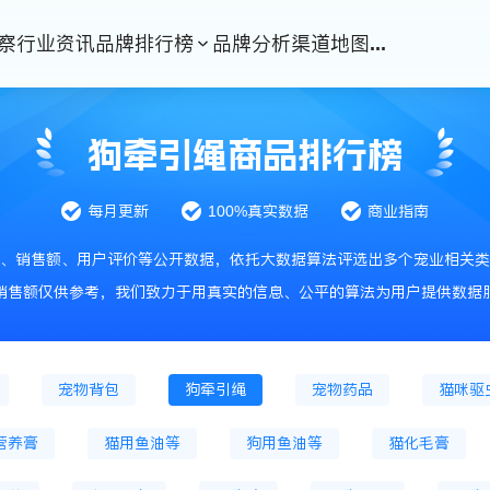
察
行业资讯
品牌排行榜
品牌分析
渠道地图
...
狗牵引绳商品排行榜
化粮
猫粮
猫冷鲜粮
猫烘焙粮
猫冻干
每月更新
100%真实数据
商业指南
狗烘焙粮
狗冻干主粮
狗处方粮
散装
、销售额、用户评价等公开数据，依托大数据算法评选出多个宠业相关类
狗冻干零食
狗零食餐盒
猫风干零食
猫零食罐
销售额仅供参考，我们致力于用真实的信息、公平的算法为用户提供数据
猫砂
猫砂盆
狗磨牙棒
储粮桶
宠物背包
狗牵引绳
宠物药品
猫咪驱
营养膏
猫用鱼油等
狗用鱼油等
猫化毛膏