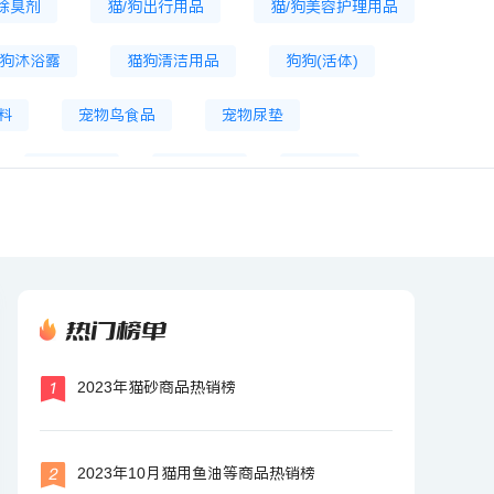
除臭剂
猫/狗出行用品
猫/狗美容护理用品
狗沐浴露
猫狗清洁用品
狗狗(活体)
料
宠物鸟食品
宠物尿垫
宠物鞋子
宠物托运
狗厕所
物医疗
猫砂铲
智能猫砂盆
热门榜单
2023年猫砂商品热销榜
2023年10月猫用鱼油等商品热销榜