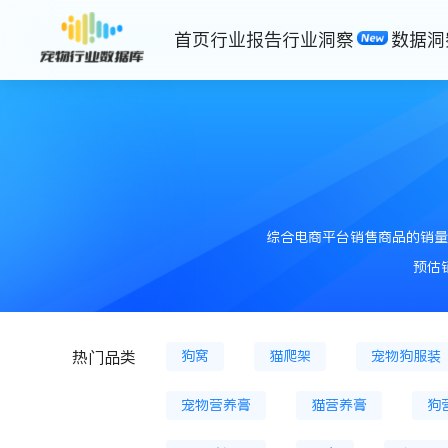
首页
行业报告
行业洞察
数据洞
猫主粮罐
猫散装粮
猫膨
狗膨化粮
狗粮
狗冷鲜粮
综合电商平台销售商品的销量
狗零食罐头
猫零食餐盒
预估
猫抓板
猫草片
猫薄荷
狗窝
猫爬架
宠物狗服装
热门品类
宠物营养膏
猫营养膏
狗