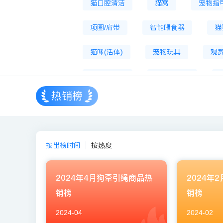
猫口腔清洁
猫窝
宠物指
项圈/肩带
智能喂食器
猫
猫咪(活体)
宠物玩具
观赏
宠物饮水机
宠物吹水机
热销榜
狗口腔清洁
航空箱
宠物
宠物智能饮水机
按出榜时间
按热度
2024年4月狗牵引绳商品热
2024年
销榜
销榜
2024-04
2024-02