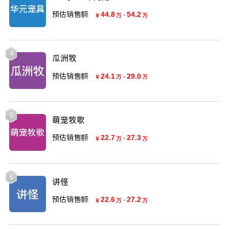
预估销售额
44.8
-
54.2
￥
万
万
4
瓜洲牧
预估销售额
24.1
-
29.0
￥
万
万
5
萌宠牧歌
预估销售额
22.7
-
27.3
￥
万
万
6
讲怪
预估销售额
22.6
-
27.2
￥
万
万