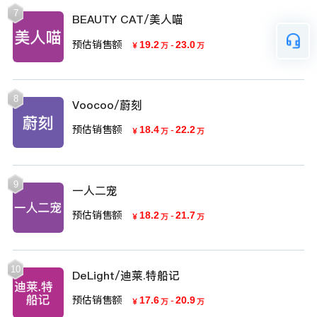
7
BEAUTY CAT/美人喵
预估销售额
19.2
-
23.0
￥
万
万
8
Voocoo/蔚刻
预估销售额
18.4
-
22.2
￥
万
万
9
一人二宠
预估销售额
18.2
-
21.7
￥
万
万
10
DeLight/迪莱.特船记
预估销售额
17.6
-
20.9
￥
万
万