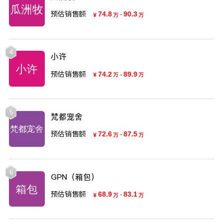
预估销售额
74.8
-
90.3
￥
万
万
4
小许
预估销售额
74.2
-
89.9
￥
万
万
5
梵都宠舍
预估销售额
72.6
-
87.5
￥
万
万
6
GPN（箱包）
预估销售额
68.9
-
83.1
￥
万
万