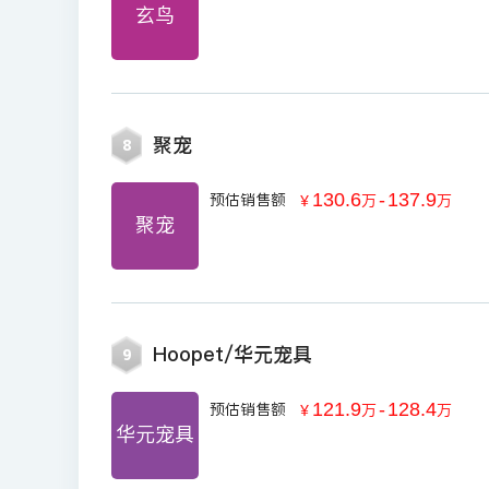
玄鸟
聚宠
8
130.6
-
137.9
预估销售额
￥
万
万
聚宠
Hoopet/华元宠具
9
121.9
-
128.4
预估销售额
￥
万
万
华元宠具