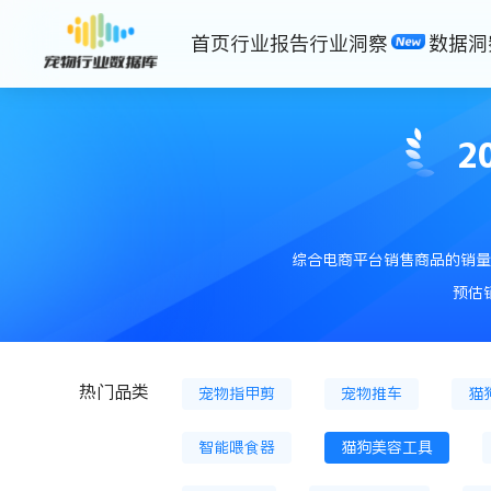
首页
行业报告
行业洞察
数据洞
猫主粮罐
猫膨化粮
猫粮
狗冷鲜粮
狗烘焙粮
狗冻
2
狗冻干零食
狗零食餐盒
猫薄荷
猫砂
猫砂盆
综合电商平台销售商品的销量
宠物狗服装
宠物背包
狗
预估
狗营养膏
猫用鱼油等
狗
热门品类
宠物指甲剪
宠物推车
猫
智能喂食器
猫狗美容工具