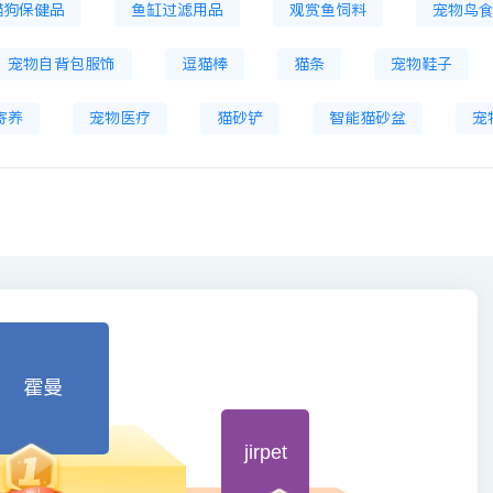
猫狗保健品
鱼缸过滤用品
观赏鱼饲料
宠物鸟
宠物自背包服饰
逗猫棒
猫条
宠物鞋子
寄养
宠物医疗
猫砂铲
智能猫砂盆
宠
霍曼
jirpet