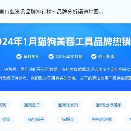
察
行业资讯
品牌排行榜
品牌分析
渠道地图
...
猫冷鲜粮
猫烘焙粮
猫冻干粮
猫处方
干主粮
狗处方粮
猫零食
猫冻干零食
024年1月猫狗美容工具品牌热
猫风干零食
猫零食罐头
狗零食肉条
狗饼干
每月更新
100%真实数据
商业指南
狗磨牙棒
储粮桶
鱼缸
宠物服饰
、销售额、用户评价等公开数据，依托大数据算法评选出多个宠业相关类
牵引绳
宠物药品
猫咪驱虫药
狗驱虫药品
销售额仅供参考，我们致力于用真实的信息、公平的算法为用户提供数据
用鱼油等
猫化毛膏
狗微量元素
猫狗牙刷牙膏
狗碗
猫狗垫子
猫狗除臭剂
猫/狗出行用品
猫笼
猫狗梳子
猫服装
狗狗沐浴露