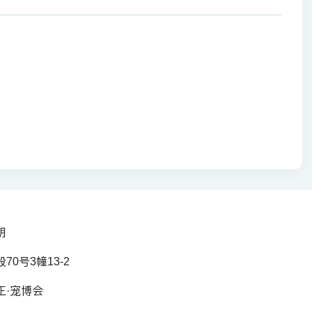
明
0号3幢13-2
正·宠博会