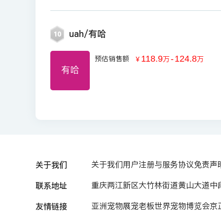
uah/有哈
10
118.9
-
124.8
预估销售额
￥
万
万
有哈
关于我们
关于我们
用户注册与服务协议
免责声
联系地址
重庆两江新区大竹林街道黄山大道中段7
友情链接
亚洲宠物展
宠老板
世界宠物博览会
京