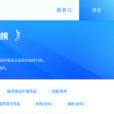
搜索
登录
粮
狗主粮罐
狗膨化粮
狗粮
狗零食
狗零食罐头
猫零食餐盒
销榜
狗火腿肠
猫抓板
猫草片
猫狗窝、笼
狗笼
狗窝
猫爬架
目的商品及品牌热销排行榜。
通用驱虫药
宠物营养膏
猫营养膏
服务。
猫沐浴露
猫口腔清洁
猫窝
猫/狗美容护理用品
项圈/肩带
猫狗清洁用品
狗狗(活体)
猫咪(活体)