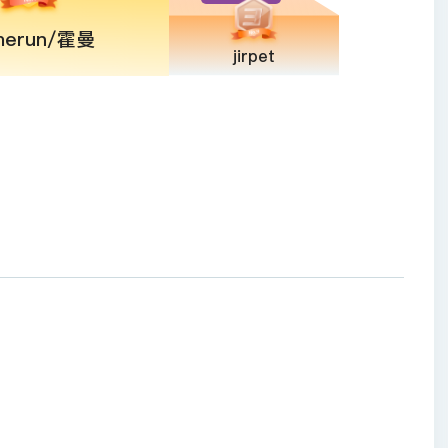
merun/霍曼
jirpet