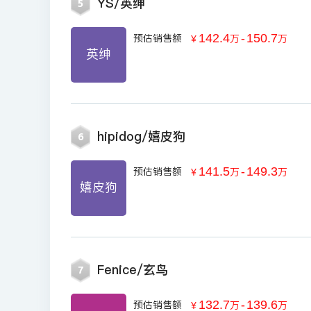
YS/英绅
5
142.4
-
150.7
预估销售额
￥
万
万
英绅
hipidog/嬉皮狗
6
141.5
-
149.3
预估销售额
￥
万
万
嬉皮狗
Fenice/玄鸟
7
132.7
-
139.6
预估销售额
￥
万
万