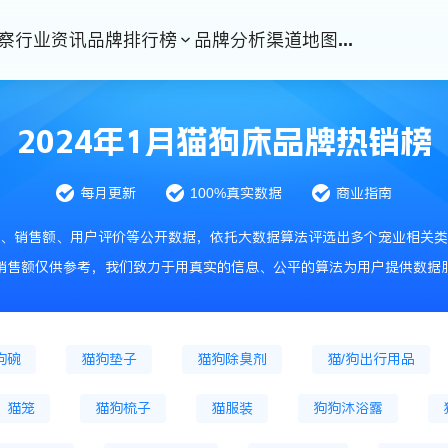
察
行业资讯
品牌排行榜
品牌分析
渠道地图
...
猫冷鲜粮
猫烘焙粮
猫冻干粮
猫处方
干主粮
狗处方粮
猫零食
猫冻干零食
2024年1月猫狗床品牌热销榜
猫风干零食
猫零食罐头
狗零食肉条
狗饼干
每月更新
100%真实数据
商业指南
狗磨牙棒
储粮桶
鱼缸
宠物服饰
、销售额、用户评价等公开数据，依托大数据算法评选出多个宠业相关类
牵引绳
宠物药品
猫咪驱虫药
狗驱虫药品
销售额仅供参考，我们致力于用真实的信息、公平的算法为用户提供数据
用鱼油等
猫化毛膏
狗微量元素
猫狗牙刷牙膏
狗碗
猫狗垫子
猫狗除臭剂
猫/狗出行用品
猫笼
猫狗梳子
猫服装
狗狗沐浴露