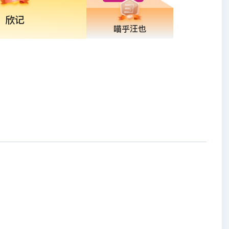
欣记
喵乎汪也