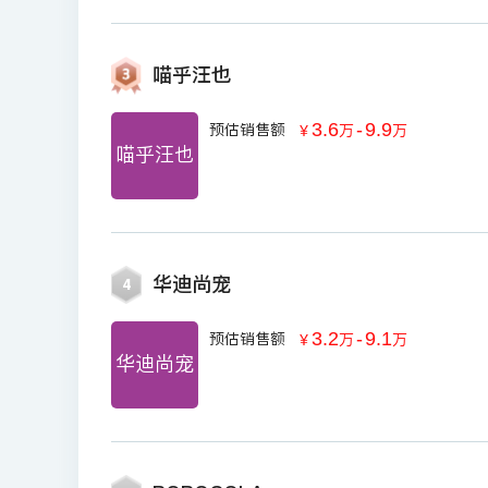
喵乎汪也
3.6
-
9.9
预估销售额
￥
万
万
喵乎汪也
华迪尚宠
4
3.2
-
9.1
预估销售额
￥
万
万
华迪尚宠