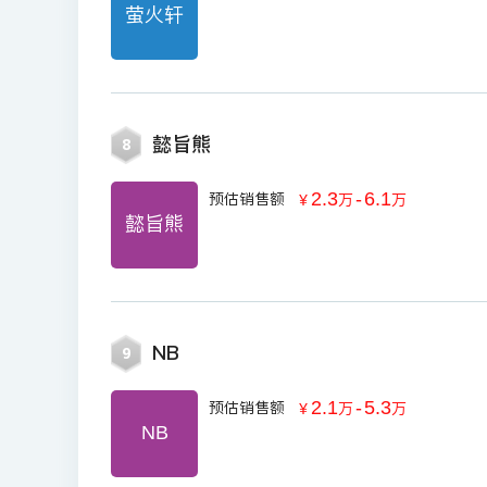
萤火轩
懿旨熊
8
2.3
-
6.1
预估销售额
￥
万
万
懿旨熊
NB
9
2.1
-
5.3
预估销售额
￥
万
万
NB