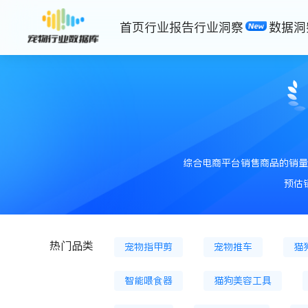
首页
行业报告
行业洞察
数据洞
猫主粮罐
猫膨化粮
猫粮
狗冷鲜粮
狗烘焙粮
狗冻
狗冻干零食
狗零食餐盒
猫薄荷
猫砂
猫砂盆
综合电商平台销售商品的销量
宠物狗服装
宠物背包
狗
预估
狗营养膏
猫用鱼油等
狗
热门品类
宠物指甲剪
宠物推车
猫
智能喂食器
猫狗美容工具