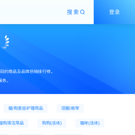
搜索
登录
粮
狗主粮罐
狗膨化粮
狗粮
狗零食
狗零食罐头
猫零食餐盒
狗火腿肠
猫抓板
猫草片
猫狗窝、笼
狗笼
狗窝
猫爬架
目的商品及品牌热销排行榜。
通用驱虫药
宠物营养膏
猫营养膏
服务。
猫沐浴露
猫口腔清洁
猫窝
猫/狗美容护理用品
项圈/肩带
猫狗清洁用品
狗狗(活体)
猫咪(活体)