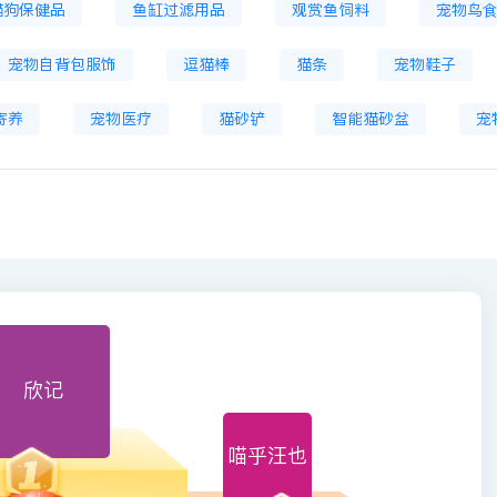
猫狗保健品
鱼缸过滤用品
观赏鱼饲料
宠物鸟
宠物自背包服饰
逗猫棒
猫条
宠物鞋子
寄养
宠物医疗
猫砂铲
智能猫砂盆
宠
欣记
喵乎汪也