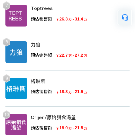
7
Toptrees
预估销售额
26.3
-
31.4
￥
万
万
8
力狼
预估销售额
22.7
-
27.2
￥
万
万
9
格琳斯
预估销售额
18.3
-
21.9
￥
万
万
10
Orijen/原始猎食渴望
预估销售额
18.0
-
21.5
￥
万
万