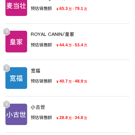
预估销售额
65.3
-
79.1
￥
万
万
4
ROYAL CANIN/皇家
预估销售额
44.4
-
53.4
￥
万
万
5
宽福
预估销售额
40.7
-
48.9
￥
万
万
6
小古世
预估销售额
28.8
-
34.8
￥
万
万