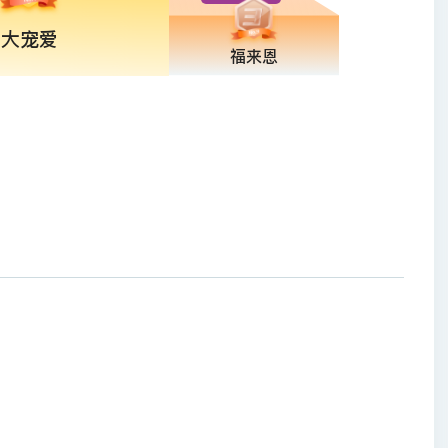
大宠爱
福来恩