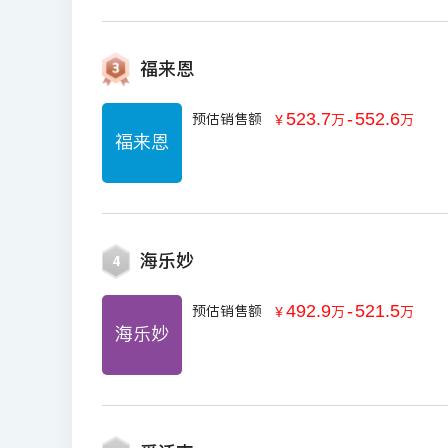
福来恩
523.7
-
552.6
预估销售额
￥
万
万
福来恩
海乐妙
4
492.9
-
521.5
预估销售额
￥
万
万
海乐妙