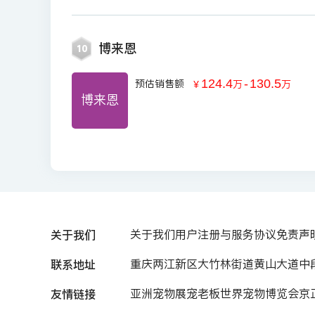
博来恩
10
124.4
-
130.5
预估销售额
￥
万
万
博来恩
关于我们
关于我们
用户注册与服务协议
免责声
联系地址
重庆两江新区大竹林街道黄山大道中段7
友情链接
亚洲宠物展
宠老板
世界宠物博览会
京