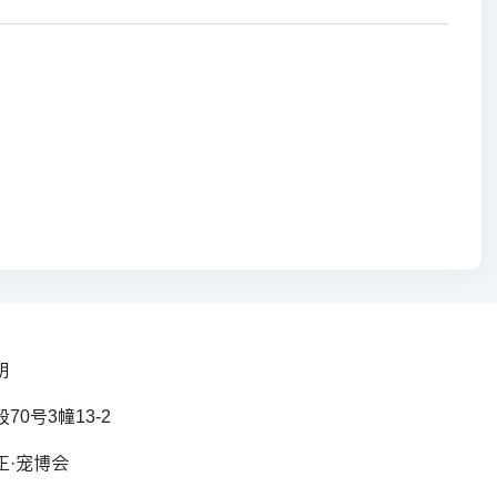
明
0号3幢13-2
正·宠博会