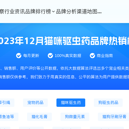
察
行业资讯
品牌排行榜
品牌分析
渠道地图
...
2023年12月猫咪驱虫药品牌热销
猫冷鲜粮
猫烘焙粮
猫冻干粮
猫处方
每月更新
100%真实数据
商业指南
干主粮
狗处方粮
猫零食
猫冻干零食
、销售额、用户评价等公开数据，依托大数据算法评选出多个宠业相关类
猫风干零食
猫零食罐头
狗零食肉条
狗饼干
销售额仅供参考，我们致力于用真实的信息、公平的算法为用户提供数据
狗磨牙棒
储粮桶
鱼缸
宠物服饰
牵引绳
宠物药品
猫咪驱虫药
狗驱虫药品
用鱼油等
猫化毛膏
狗微量元素
猫狗牙刷牙膏