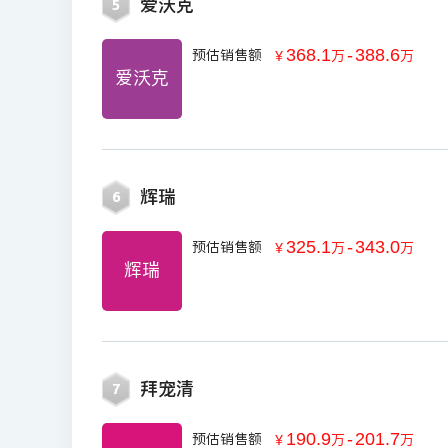
爱沃克
5
368.1
-
388.6
预估销售额
￥
万
万
爱沃克
辉瑞
6
325.1
-
343.0
预估销售额
￥
万
万
辉瑞
拜宠清
7
190.9
-
201.7
预估销售额
￥
万
万