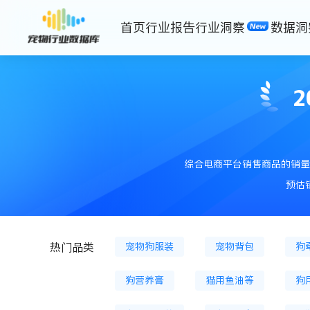
首页
行业报告
行业洞察
数据洞
猫主粮罐
猫膨化粮
猫粮
狗冷鲜粮
狗烘焙粮
狗冻
综合电商平台销售商品的销量
狗冻干零食
狗零食餐盒
预估
猫薄荷
猫砂
猫砂盆
宠物狗服装
宠物背包
狗
热门品类
狗营养膏
猫用鱼油等
狗