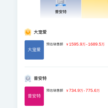
普安特
大宠爱
1595.9
-
1689.5
预估销售额
￥
万
万
大宠爱
普安特
734.9
-
775.6
预估销售额
￥
万
万
普安特