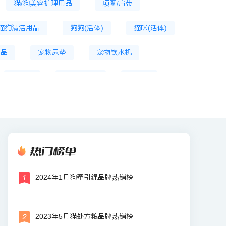
猫/狗美容护理用品
项圈/肩带
猫狗清洁用品
狗狗(活体)
猫咪(活体)
食品
宠物尿垫
宠物饮水机
狗厕所
狗口腔清洁
航空箱
物智能饮水机
热门榜单
2024年1月狗牵引绳品牌热销榜
2023年5月猫处方粮品牌热销榜