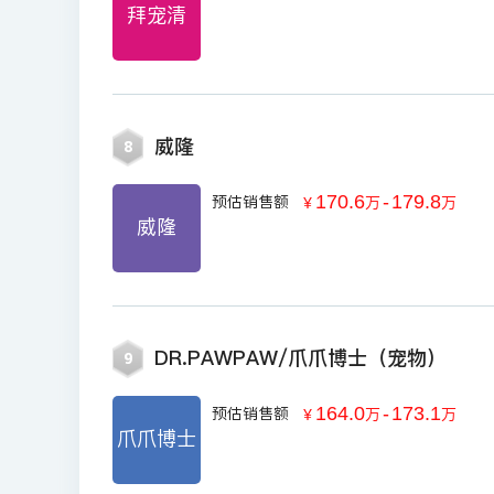
拜宠清
威隆
8
170.6
-
179.8
预估销售额
￥
万
万
威隆
DR.PAWPAW/爪爪博士（宠物）
9
164.0
-
173.1
预估销售额
￥
万
万
爪爪博士