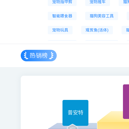
宠物指甲剪
宠物推车
猫
智能喂食器
猫狗美容工具
宠物玩具
观赏鱼(活体)
宠物吹水机
宠物生活服务
热销榜
猫狗床
宠物烘干箱
宠物
普安特