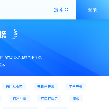
搜索
登录
榜
粮
狗主粮罐
狗膨化粮
狗粮
狗零食
狗零食罐头
猫零食餐盒
目的商品及品牌热销排行榜。
狗火腿肠
猫抓板
猫草片
服务。
猫狗窝、笼
狗笼
狗窝
猫爬架
通用驱虫药
宠物营养膏
猫营养膏
猫沐浴露
猫口腔清洁
猫窝