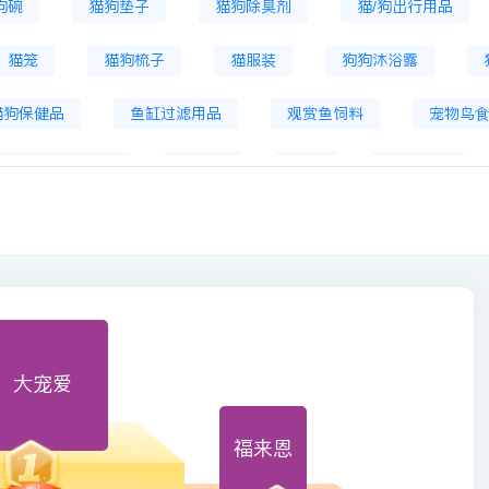
狗碗
猫狗垫子
猫狗除臭剂
猫/狗出行用品
猫笼
猫狗梳子
猫服装
狗狗沐浴露
猫狗保健品
鱼缸过滤用品
观赏鱼饲料
宠物鸟
宠物自背包服饰
逗猫棒
猫条
宠物鞋子
寄养
宠物医疗
猫砂铲
智能猫砂盆
宠
大宠爱
福来恩