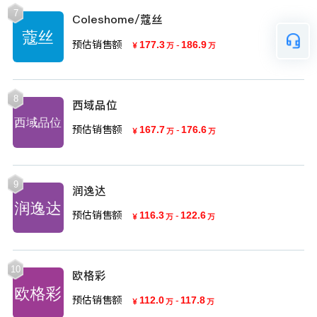
7
Coleshome/蔻丝
预估销售额
177.3
-
186.9
￥
万
万
8
西域品位
预估销售额
167.7
-
176.6
￥
万
万
9
润逸达
预估销售额
116.3
-
122.6
￥
万
万
10
欧格彩
预估销售额
112.0
-
117.8
￥
万
万