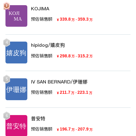
KOJIMA
预估销售额
339.8
-
359.3
￥
万
万
4
hipidog/嬉皮狗
预估销售额
298.8
-
315.2
￥
万
万
5
IV SAN BERNARD/伊珊娜
预估销售额
211.7
-
223.1
￥
万
万
6
普安特
预估销售额
196.7
-
207.9
￥
万
万