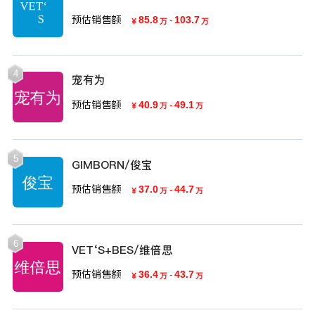
预估销售额
85.8
-
103.7
￥
万
万
4
宠有为
预估销售额
40.9
-
49.1
￥
万
万
5
GIMBORN/俊宝
预估销售额
37.0
-
44.7
￥
万
万
6
VET‘S+BES/维倍思
预估销售额
36.4
-
43.7
￥
万
万