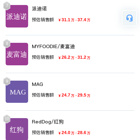
7
派迪诺
预估销售额
31.1
-
37.4
￥
万
万
8
MYFOODIE/麦富迪
预估销售额
26.2
-
31.2
￥
万
万
9
MAG
预估销售额
24.7
-
29.5
￥
万
万
10
RedDog/红狗
预估销售额
24.0
-
28.6
￥
万
万