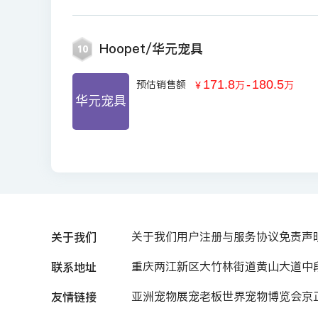
Hoopet/华元宠具
10
171.8
-
180.5
预估销售额
￥
万
万
华元宠具
关于我们
关于我们
用户注册与服务协议
免责声
联系地址
重庆两江新区大竹林街道黄山大道中段7
友情链接
亚洲宠物展
宠老板
世界宠物博览会
京