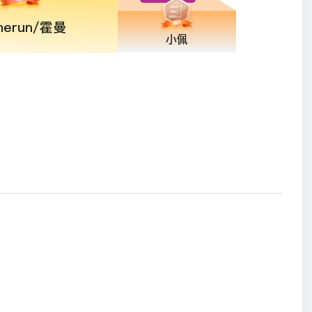
merun/霍曼
小佩