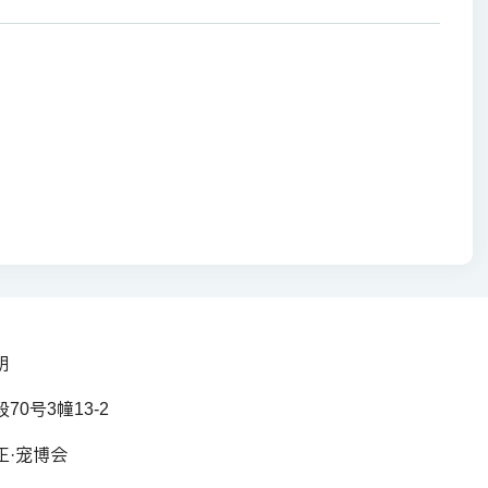
明
0号3幢13-2
正·宠博会