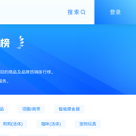
搜索
登录
粮
狗主粮罐
狗膨化粮
狗粮
狗零食
狗零食罐头
猫零食餐盒
销榜
狗火腿肠
猫抓板
猫草片
猫狗窝、笼
狗笼
狗窝
猫爬架
目的商品及品牌热销排行榜。
宠物营养膏
猫营养膏
狗营养膏
服务。
猫口腔清洁
猫窝
宠物指甲剪
用品
项圈/肩带
智能喂食器
狗狗(活体)
猫咪(活体)
宠物玩具