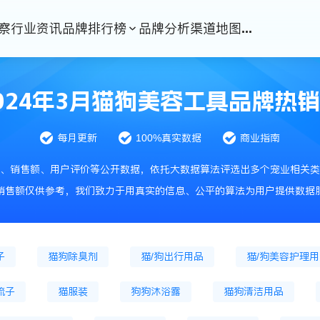
察
行业资讯
品牌排行榜
品牌分析
渠道地图
...
猫冷鲜粮
猫烘焙粮
猫冻干粮
猫处方
干主粮
狗处方粮
猫零食
猫冻干零食
024年3月猫狗美容工具品牌热
猫风干零食
猫零食罐头
狗零食肉条
狗饼干
每月更新
100%真实数据
商业指南
狗磨牙棒
储粮桶
鱼缸
宠物服饰
、销售额、用户评价等公开数据，依托大数据算法评选出多个宠业相关类
物药品
猫咪驱虫药
狗驱虫药品
通用驱虫药
销售额仅供参考，我们致力于用真实的信息、公平的算法为用户提供数据
猫化毛膏
狗微量元素
猫狗牙刷牙膏
猫沐浴露
子
猫狗除臭剂
猫/狗出行用品
猫/狗美容护理
梳子
猫服装
狗狗沐浴露
猫狗清洁用品