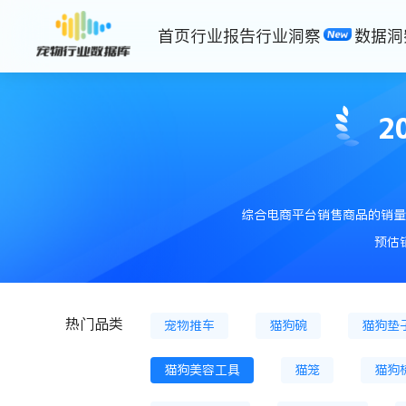
首页
行业报告
行业洞察
数据洞
猫主粮罐
猫膨化粮
猫粮
狗冷鲜粮
狗烘焙粮
狗冻
2
狗冻干零食
狗零食餐盒
猫薄荷
猫砂
猫砂盆
综合电商平台销售商品的销量
宠物狗服装
宠物背包
宠
预估
猫用鱼油等
狗用鱼油等
热门品类
宠物推车
猫狗碗
猫狗垫
猫狗美容工具
猫笼
猫狗