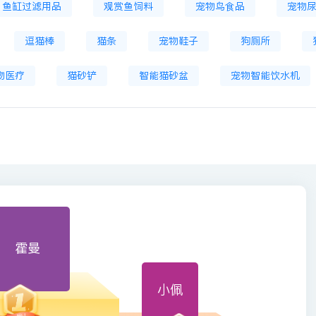
鱼缸过滤用品
观赏鱼饲料
宠物鸟食品
宠物
逗猫棒
猫条
宠物鞋子
狗厕所
物医疗
猫砂铲
智能猫砂盆
宠物智能饮水机
霍曼
小佩