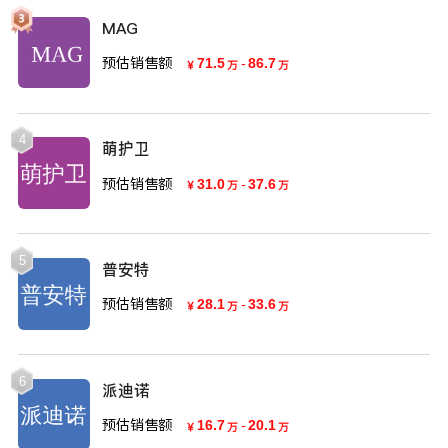
MAG
预估销售额
71.5
-
86.7
￥
万
万
4
萌护卫
预估销售额
31.0
-
37.6
￥
万
万
5
普安特
预估销售额
28.1
-
33.6
￥
万
万
6
派迪诺
预估销售额
16.7
-
20.1
￥
万
万