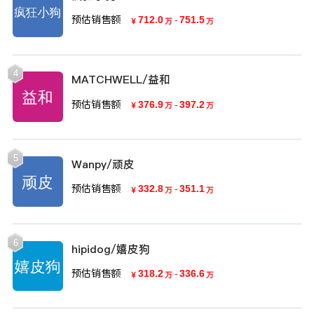
预估销售额
712.0
-
751.5
￥
万
万
4
MATCHWELL/益和
预估销售额
376.9
-
397.2
￥
万
万
5
Wanpy/顽皮
预估销售额
332.8
-
351.1
￥
万
万
6
hipidog/嬉皮狗
预估销售额
318.2
-
336.6
￥
万
万