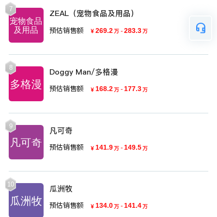
7
ZEAL（宠物食品及用品）
预估销售额
269.2
-
283.3
￥
万
万
8
Doggy Man/多格漫
预估销售额
168.2
-
177.3
￥
万
万
9
凡可奇
预估销售额
141.9
-
149.5
￥
万
万
10
瓜洲牧
预估销售额
134.0
-
141.4
￥
万
万