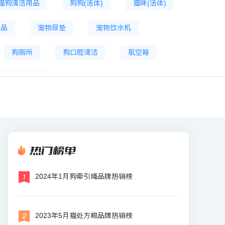
猫狗清洁用品
狗狗(活体)
猫咪(活体)
食品
宠物尿垫
宠物饮水机
狗厕所
狗口腔清洁
航空箱
物智能饮水机
热门榜单
2024年1月狗牵引绳品牌热销榜
2023年5月猫处方粮品牌热销榜