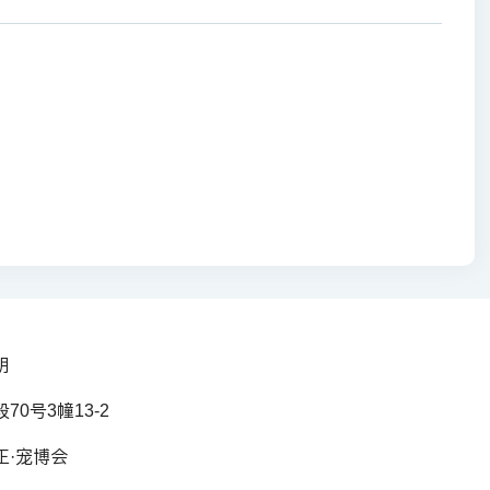
明
0号3幢13-2
正·宠博会