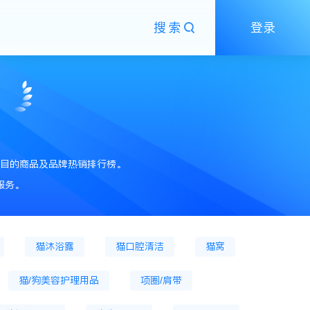
搜索
登录
粮
狗主粮罐
狗膨化粮
狗粮
狗零食
狗零食罐头
猫零食餐盒
狗火腿肠
猫抓板
猫草片
目的商品及品牌热销排行榜。
猫狗窝、笼
狗笼
狗窝
猫爬架
服务。
通用驱虫药
宠物营养膏
猫营养膏
猫沐浴露
猫口腔清洁
猫窝
猫/狗美容护理用品
项圈/肩带