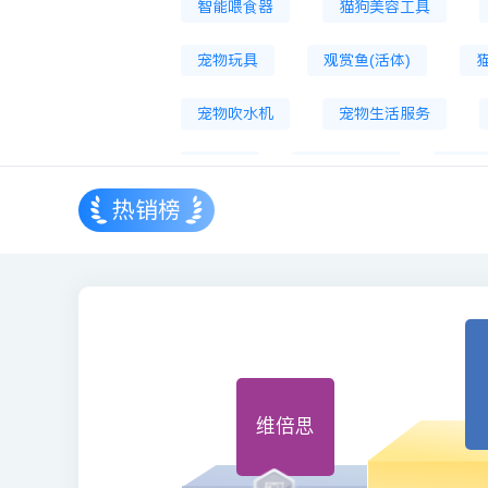
智能喂食器
猫狗美容工具
宠物玩具
观赏鱼(活体)
宠物吹水机
宠物生活服务
猫狗床
宠物烘干箱
宠物
热销榜
维倍思