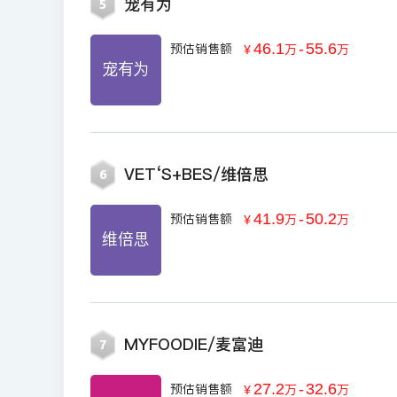
宠有为
5
46.1
-
55.6
预估销售额
￥
万
万
宠有为
VET‘S+BES/维倍思
6
41.9
-
50.2
预估销售额
￥
万
万
维倍思
MYFOODIE/麦富迪
7
27.2
-
32.6
预估销售额
￥
万
万