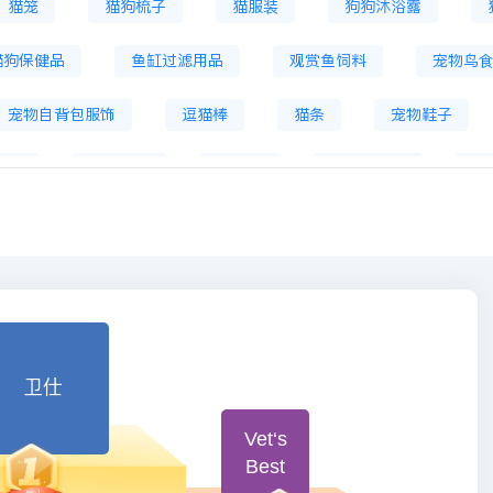
猫笼
猫狗梳子
猫服装
狗狗沐浴露
猫狗保健品
鱼缸过滤用品
观赏鱼饲料
宠物鸟
宠物自背包服饰
逗猫棒
猫条
宠物鞋子
寄养
宠物医疗
猫砂铲
智能猫砂盆
宠
卫仕
Vet‘s
Best