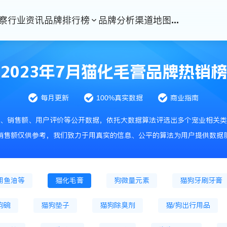
察
行业资讯
品牌排行榜
品牌分析
渠道地图
...
猫冷鲜粮
猫烘焙粮
猫冻干粮
猫处方
2023年7月猫化毛膏品牌热销榜
干主粮
狗处方粮
猫零食
猫冻干零食
每月更新
100%真实数据
商业指南
猫风干零食
猫零食罐头
狗零食肉条
狗饼干
、销售额、用户评价等公开数据，依托大数据算法评选出多个宠业相关类
狗磨牙棒
储粮桶
鱼缸
宠物服饰
销售额仅供参考，我们致力于用真实的信息、公平的算法为用户提供数据
牵引绳
宠物药品
猫咪驱虫药
狗驱虫药品
用鱼油等
猫化毛膏
狗微量元素
猫狗牙刷牙膏
狗碗
猫狗垫子
猫狗除臭剂
猫/狗出行用品