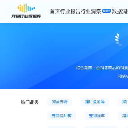
首页
行业报告
行业洞察
数据洞
猫主粮罐
猫膨化粮
猫粮
狗冷鲜粮
狗烘焙粮
狗冻
狗冻干零食
狗零食餐盒
综合电商平台销售商品的销量
猫薄荷
猫砂
猫砂盆
预估
宠物狗服装
宠物背包
狗
狗营养膏
猫用鱼油等
狗
热门品类
宠物指甲剪
宠物推车
猫