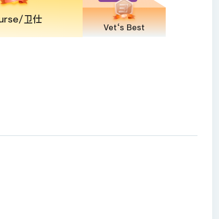
urse/卫仕
Vet‘s Best