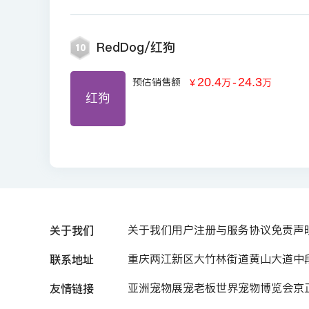
RedDog/红狗
10
20.4
-
24.3
预估销售额
￥
万
万
红狗
关于我们
关于我们
用户注册与服务协议
免责声
联系地址
重庆两江新区大竹林街道黄山大道中段7
友情链接
亚洲宠物展
宠老板
世界宠物博览会
京