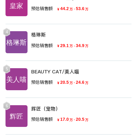
预估销售额
44.2
-
53.6
￥
万
万
4
格琳斯
预估销售额
29.1
-
34.9
￥
万
万
5
BEAUTY CAT/美人喵
预估销售额
20.5
-
24.6
￥
万
万
6
辉匠（宠物）
预估销售额
17.0
-
20.5
￥
万
万