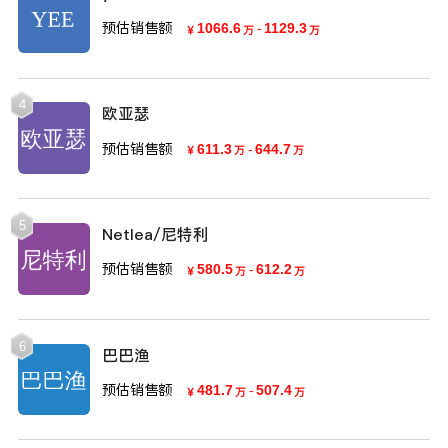
预估销售额
1066.6
-
1129.3
￥
万
万
4
欧亚瑟
预估销售额
611.3
-
644.7
￥
万
万
5
Netlea/尼特利
预估销售额
580.5
-
612.2
￥
万
万
6
巴巴渔
预估销售额
481.7
-
507.4
￥
万
万