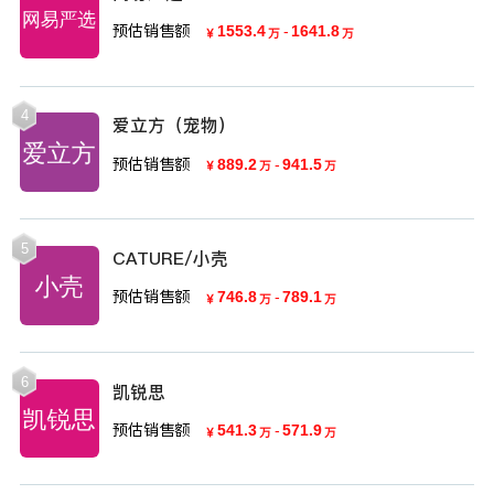
预估销售额
1553.4
-
1641.8
￥
万
万
4
爱立方（宠物）
预估销售额
889.2
-
941.5
￥
万
万
5
CATURE/小壳
预估销售额
746.8
-
789.1
￥
万
万
6
凯锐思
预估销售额
541.3
-
571.9
￥
万
万