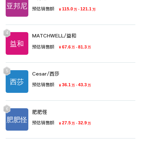
预估销售额
115.0
-
121.1
￥
万
万
4
MATCHWELL/益和
预估销售额
67.6
-
81.3
￥
万
万
5
Cesar/西莎
预估销售额
36.1
-
43.3
￥
万
万
6
肥肥怪
预估销售额
27.5
-
32.9
￥
万
万