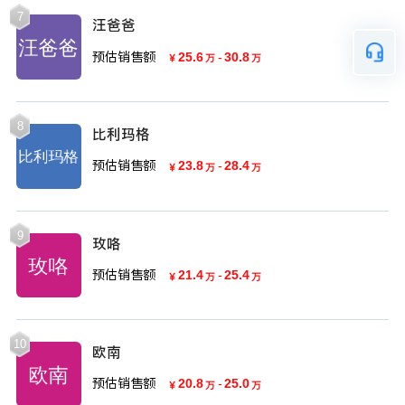
7
汪爸爸
预估销售额
25.6
-
30.8
￥
万
万
8
比利玛格
预估销售额
23.8
-
28.4
￥
万
万
9
玫咯
预估销售额
21.4
-
25.4
￥
万
万
10
欧南
预估销售额
20.8
-
25.0
￥
万
万