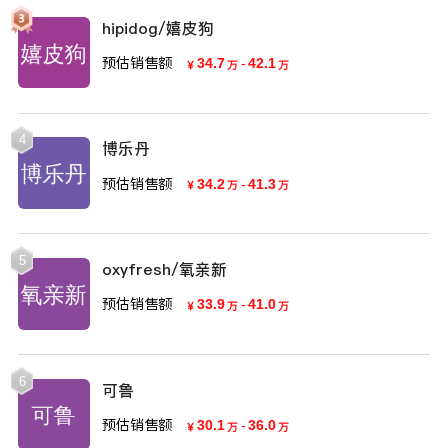
hipidog/嬉皮狗
预估销售额
34.7
-
42.1
￥
万
万
4
博乐丹
预估销售额
34.2
-
41.3
￥
万
万
5
oxyfresh/氧亲新
预估销售额
33.9
-
41.0
￥
万
万
6
可鲁
预估销售额
30.1
-
36.0
￥
万
万