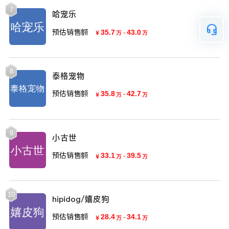
7
哈宠乐
预估销售额
35.7
-
43.0
￥
万
万
8
泰格宠物
预估销售额
35.8
-
42.7
￥
万
万
9
小古世
预估销售额
33.1
-
39.5
￥
万
万
10
hipidog/嬉皮狗
预估销售额
28.4
-
34.1
￥
万
万