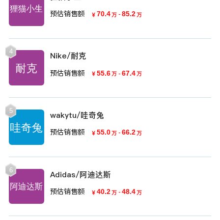
预估销售额
70.4
-
85.2
￥
万
万
4
Nike/耐克
预估销售额
55.6
-
67.4
￥
万
万
5
wakytu/哇奇兔
预估销售额
55.0
-
66.2
￥
万
万
6
Adidas/阿迪达斯
预估销售额
40.2
-
48.4
￥
万
万