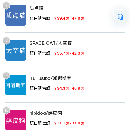
7
质点喵
预估销售额
39.4
-
47.0
￥
万
万
8
SPACE CAT/太空喵
预估销售额
35.7
-
42.9
￥
万
万
9
TuTusibo/嘟嘟斯宝
预估销售额
34.3
-
40.9
￥
万
万
10
hipidog/嬉皮狗
预估销售额
31.1
-
37.0
￥
万
万