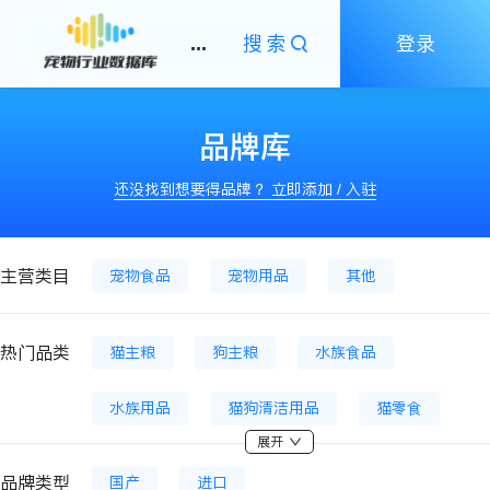
...
搜索
登录
品牌库
还没找到想要得品牌 ？立即添加 / 入驻
主营类目
宠物食品
宠物用品
其他
热门品类
猫主粮
狗主粮
水族食品
水族用品
猫狗清洁用品
猫零食
展开
猫狗居家用品
猫狗药品
猫狗保健品
品牌类型
国产
进口