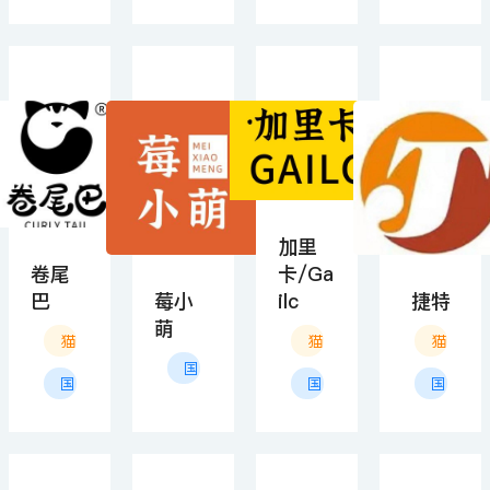
中大型宠物(马、羊驼等)用品
中大型宠物(活体)
鼠类宠物
宠物附属品
特殊宠物(活体)
加里
卷尾
卡/Ga
巴
莓小
ilc
捷特
萌
猫狗清洁用品
猫狗美容用品
猫狗清
国产
国产
国产
国产