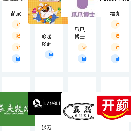
萌尾
福丸
猫狗清洁用品
猫狗清
爪爪
哆嗳
博士
猫狗居家用品
猫狗玩
哆萌
猫狗饮食用品
宠物服务
猫狗居
国产
国产
国产
国产
狼力