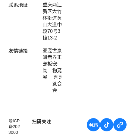
联系地址
重庆两江
新区大竹
林街道黄
山大道中
段70号3
幢13-2
友情链接
亚
宠
世
京
洲
老
界
正
宠
板
宠
·
物
物
宠
展
博
博
览
会
会
扫码关注
渝ICP
备202
3000