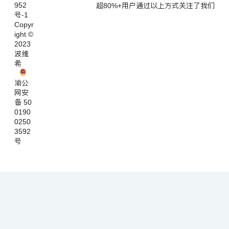
952
超80%+用户通过以上方式关注了我们
号-1
Copyr
ight ©
2023
波维
希
渝公
网安
备 50
0190
0250
3592
号