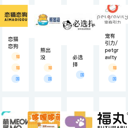
宠有
恋猫
引力/
恋狗
熊出
petgr
没
必选
avity
猫狗美容用品
择
猫狗清洁用品
猫狗清洁用品
猫狗美
国产
国产
国产
国产