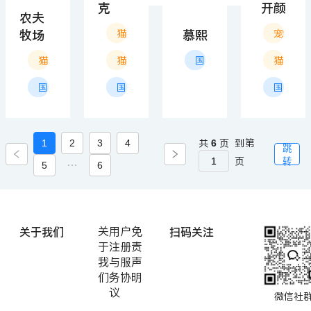
克
开颜
农夫
牧场
慕熙
猫狗清洁用品
宠物服
猫狗清洁用品
猫零食
国产
猫狗美
国产
国产
国产
1
2
3
4
共
6
页
到第
跳
页
转
5
···
6
关于我们
扫码关注
关
用户
免
于
注册
责
我
与服
声
们
务协
明
议
微信社