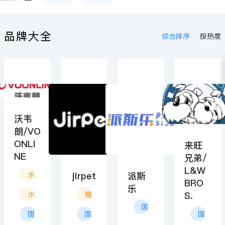
狗零食
水族宠物（活体）
禽类食品
品牌大全
综合排序
按热度
禽类用品
猫咪(活体)
猫狗美容用品
狗狗(活体)
猫狗玩具
猫狗出行用品
小宠(鼠类)食品
小宠(鼠类)用品
猫狗饮食用品
宠物服饰
兔类食品
沃韦
朗/VO
ONLI
兔类用品
禽类
宠物服务
来旺
NE
兄弟/
爬宠食品
爬宠用品
猫狗医疗工具
L&W
jirpet
派斯
水族用品
BRO
乐
爬宠
畜牧用品
畜牧药品
S.
水族食品
猫狗美容用品
国产
国产
国产
国产
兔(活体)
中大型宠物(马、羊驼等)食品