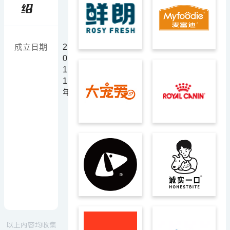
绍
成立日期
2
所属地区
中
0
国
1
/
1
广
年
西
壮
族
自
治
区
/
桂
林
市
以上内容均收集