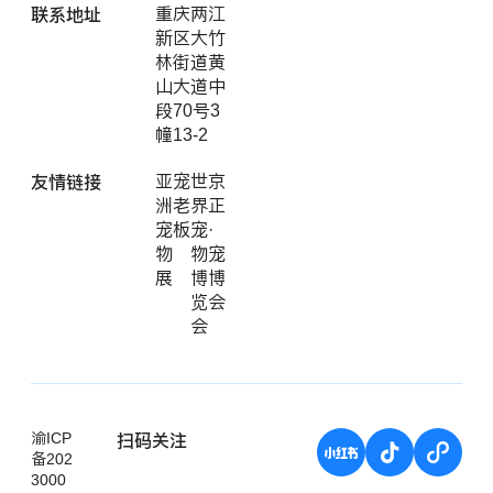
联系地址
重庆两江
新区大竹
林街道黄
山大道中
段70号3
幢13-2
友情链接
亚
宠
世
京
洲
老
界
正
宠
板
宠
·
物
物
宠
展
博
博
览
会
会
扫码关注
渝ICP
备202
3000