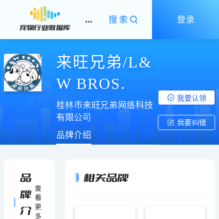
...
搜索
登录
来旺兄弟/L&
W BROS.
我要认领
桂林市来旺兄弟网络科技
有限公司
我要纠错
品牌介绍
品
相关品牌
查
牌
看
更
介
多