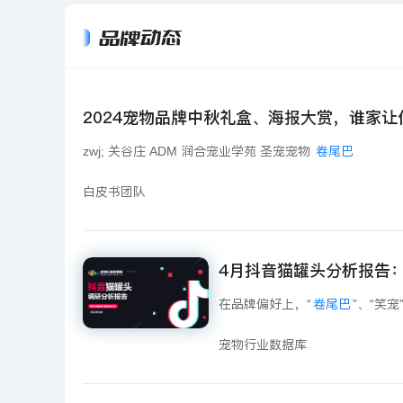
品牌动态
2024宠物品牌中秋礼盒、海报大赏，谁家让
zwj;‍ 关谷庄‍‍ ADM 润合宠业学苑‍‍ 圣宠宠物‍‍
卷尾巴
白皮书团队
4月抖音猫罐头分析报告
在品牌偏好上，“
卷尾巴
”、“笑
宠物行业数据库