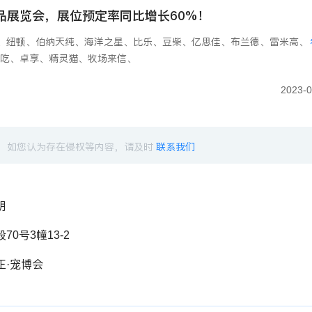
用品展览会，展位预定率同比增长60%！
狗、纽顿、伯纳天纯、海洋之星、比乐、豆柴、亿思佳、布兰德、雷米高、
爱吃、卓享、精灵猫、牧场来信、
2023-0
，如您认为存在侵权等内容，请及时
联系我们
明
0号3幢13-2
正·宠博会