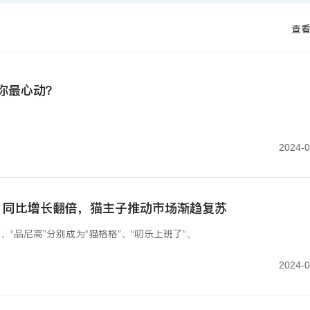
查
你最心动？
2024-0
：同比增长翻倍，猫主子推动市场渐趋复苏
宠”、“品尼高”分别成为“猫格格”、“叨乐上班了”、
2024-0