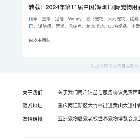
转载：2024年第11届中国(深圳)国际宠物
佩蒂、皇家、冠能、Wanpy、源飞宠物、天元宠物、红
巴
、派膳师、营润、希帕克、萌宠出动、C3帕缇朵、小
白皮书团队
以上内容均收集自互联网
关于我们
关于我们
用户注册与服务协议
免责声
联系地址
重庆两江新区大竹林街道黄山大道中段7
友情链接
亚洲宠物展
宠老板
世界宠物博览会
京