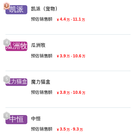
凯派（宠物）
预估销售额
4.4
-
11.1
￥
万
万
4
瓜洲牧
预估销售额
3.9
-
10.6
￥
万
万
5
魔力猫盒
预估销售额
3.8
-
10.6
￥
万
万
6
中恒
预估销售额
3.5
-
9.3
￥
万
万