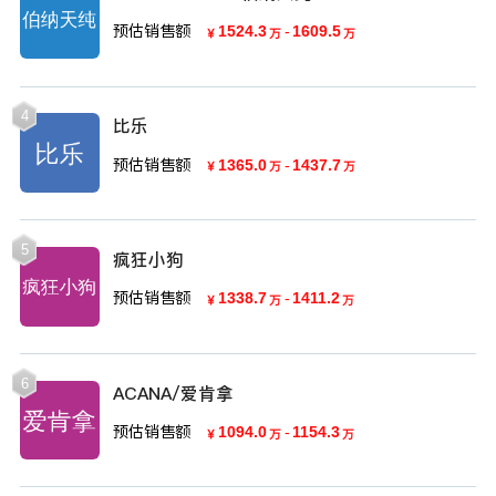
预估销售额
1524.3
-
1609.5
￥
万
万
4
比乐
预估销售额
1365.0
-
1437.7
￥
万
万
5
疯狂小狗
预估销售额
1338.7
-
1411.2
￥
万
万
6
ACANA/爱肯拿
预估销售额
1094.0
-
1154.3
￥
万
万