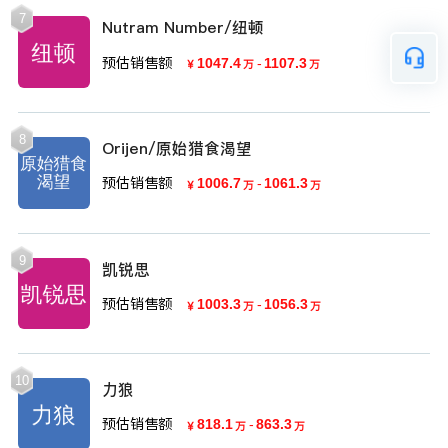
7
Nutram Number/纽顿
预估销售额
1047.4
-
1107.3
￥
万
万
8
Orijen/原始猎食渴望
预估销售额
1006.7
-
1061.3
￥
万
万
9
凯锐思
预估销售额
1003.3
-
1056.3
￥
万
万
10
力狼
预估销售额
818.1
-
863.3
￥
万
万