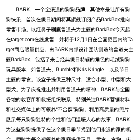
BARK，一个全渠道的狗狗品牌，其使命是让所有狗
狗快乐，首次在假日期间将其旗舰订阅产品BarkBox推向
零售市场。以红鼻子驯鹿鲁道夫为主题的BarkBox今天起
在target.com在线发售，并将于12月1日在全国范围内的Ta
rget商店限量供应。由BARK内部设计团队创造的鲁道夫主
题BarkBox，包括了来自经典假日特辑的角色的毛绒狗狗
玩具版本，如鲁道夫、Bumble和Kris Kringle，以及节日
主题的零食。该盒子提供三种尺寸，适合小型、中型和大
型犬。为了庆祝推出并利用鲁道夫的精神，BARK与全国
各地的收容所和救援组织联系，特别关注BARK营销材料
和社交媒体上的可领养“不合群”狗狗。利用高质量的照片
展示每只狗狗独特的个性和他们温暖人心的故事，BARK
为这些狗狗提供了在这个假日季节找到他们永远的家的机
会，同时为每个被领养的家庭提供玩具、零食、食物、床