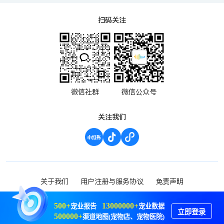
扫码关注
微信社群
微信公众号
关注我们
关于我们
用户注册与服务协议
免责声明
渝ICP备2023000952号-1
Copyright ©2023 波维希
500+
13000000+
宠业报告
宠业数据
立即登录
渝公网安备 50019002503592号
500000+
渠道地图(宠物店、宠物医院)