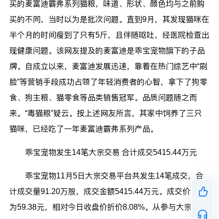
买的麦富迪霸弗系列猫粮，味道、形状、颜色均与之前购
买的不同，当时以为是批次问题。直到9月，其发现猫咪在
半个月的时间瘦到了只有5斤，且伴随呕吐，经医院检查出
现健康问题。该网友提及的麦富迪是乖宝宠物旗下的子品
牌。自成立以来，麦富迪发展迅速，靠着在热门综艺中“刷
脸”等营销手段成功占领了年轻消费者的心智，拿下了狗零
食、狗主粮、猫零食等品类销售冠军。品质问题随之而
来。“毒猫粮”疑云。按上述网友所言，其家中饲养了三只
猫咪，已经吃了一年麦富迪霸弗系列产品。
乖宝宠物发生14笔大宗交易 合计成交5415.44万元
乖宝宠物11月5日大宗交易平台共发生14笔成交，合
计成交量91.20万股，成交金额5415.44万元。成交价格均
为59.38元，相对今日收盘价折价8.08%。从参与大宗交易