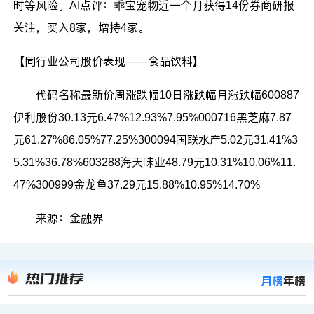
时等风险。AI点评：乖宝宠物近一个月获得14份券商研报
关注，买入8家，增持4家。
【同行业公司股价表现——食品饮料】
代码名称最新价周涨跌幅10日涨跌幅月涨跌幅600887
伊利股份30.13元6.47%12.93%7.95%000716黑芝麻7.87
元61.27%86.05%77.25%300094国联水产5.02元31.41%3
5.31%36.78%603288海天味业48.79元10.31%10.06%11.
47%300999金龙鱼37.29元15.88%10.95%14.70%
来源：金融界
热门推荐
月榜
年榜